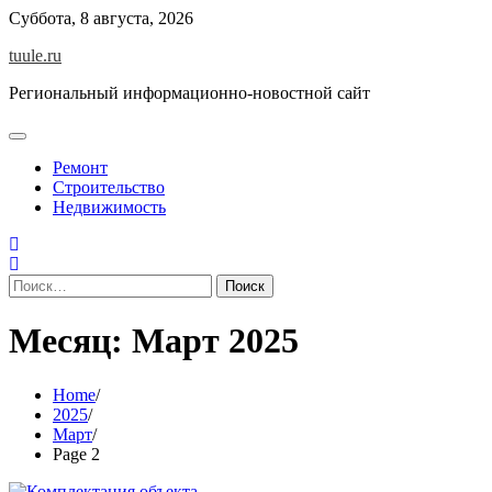
Skip
Суббота, 8 августа, 2026
to
tuule.ru
content
Региональный информационно-новостной сайт
Ремонт
Строительство
Недвижимость
Найти:
Месяц:
Март 2025
Home
2025
Март
Page 2