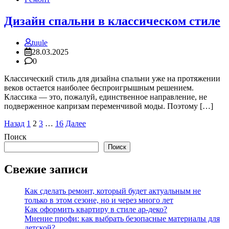
Дизайн спальни в классическом стиле
tuule
28.03.2025
0
Классический стиль для дизайна спальни уже на протяжении
веков остается наиболее беспроигрышным решением.
Классика — это, пожалуй, единственное направление, не
подверженное капризам переменчивой моды. Поэтому […]
Пагинация
Назад
1
2
3
…
16
Далее
записей
Поиск
Поиск
Свежие записи
Как сделать ремонт, который будет актуальным не
только в этом сезоне, но и через много лет
Как оформить квартиру в стиле ар-деко?
Мнение профи: как выбрать безопасные материалы для
детской?