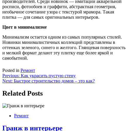
производителей. Среди новинок — имитации акварельной
росписи, фотообоев и граффити, абстрактная геометрия,
необычное сочетание узора с текстурой мрамора. Такая
плитка — для самых оригинальных интерьеров.
Цвет в минимализме
Минимализм остается одним из самых популярных стилей.
Новинки минималистичных коллекций представлены в
оттенках зеленого, синего и желтого. Глянцевая поверхность
и мелкий формат делают эту плитку еще более яркой и
самобытной.
Posted in
Ремонт
Навигация
Previous:
Как украсить пустую стену
Next:
Быстрое строительство домов – это как?
по
записям
Related Posts
Ремонт
Гранж в интерьере