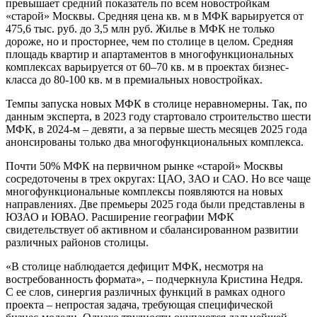
превышает средний показатель по всем новостройкам
«старой» Москвы. Средняя цена кв. м в МФК варьируется от
475,6 тыс. руб. до 3,5 млн руб. Жилье в МФК не только
дороже, но и просторнее, чем по столице в целом. Средняя
площадь квартир и апартаментов в многофункциональных
комплексах варьируется от 60–70 кв. м в проектах бизнес-
класса до 80-100 кв. м в премиальных новостройках.
Темпы запуска новых МФК в столице неравномерны. Так, по
данным эксперта, в 2023 году стартовало строительство шести
МФК, в 2024-м – девяти, а за первые шесть месяцев 2025 года
анонсированы только два многофункциональных комплекса.
Почти 50% МФК на первичном рынке «старой» Москвы
сосредоточены в трех округах: ЦАО, ЗАО и САО. Но все чаще
многофункциональные комплексы появляются на новых
направлениях. Две премьеры 2025 года были представлены в
ЮЗАО и ЮВАО. Расширение географии МФК
свидетельствует об активном и сбалансированном развитии
различных районов столицы.
«В столице наблюдается дефицит МФК, несмотря на
востребованность формата», – подчеркнула Кристина Недря.
С ее слов, синергия различных функций в рамках одного
проекта – непростая задача, требующая специфической