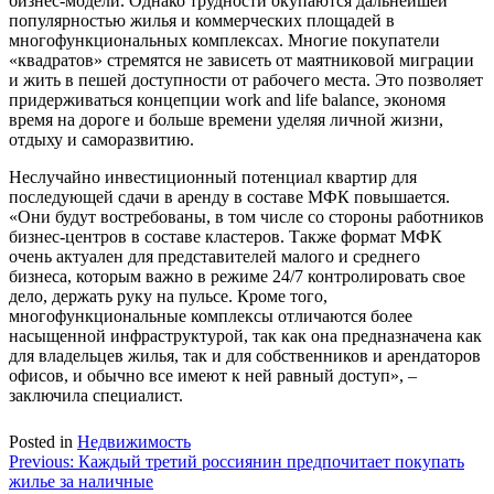
бизнес-модели. Однако трудности окупаются дальнейшей
популярностью жилья и коммерческих площадей в
многофункциональных комплексах. Многие покупатели
«квадратов» стремятся не зависеть от маятниковой миграции
и жить в пешей доступности от рабочего места. Это позволяет
придерживаться концепции work and life balance, экономя
время на дороге и больше времени уделяя личной жизни,
отдыху и саморазвитию.
Неслучайно инвестиционный потенциал квартир для
последующей сдачи в аренду в составе МФК повышается.
«Они будут востребованы, в том числе со стороны работников
бизнес-центров в составе кластеров. Также формат МФК
очень актуален для представителей малого и среднего
бизнеса, которым важно в режиме 24/7 контролировать свое
дело, держать руку на пульсе. Кроме того,
многофункциональные комплексы отличаются более
насыщенной инфраструктурой, так как она предназначена как
для владельцев жилья, так и для собственников и арендаторов
офисов, и обычно все имеют к ней равный доступ», –
заключила специалист.
Posted in
Недвижимость
Навигация
Previous:
Каждый третий россиянин предпочитает покупать
жилье за наличные