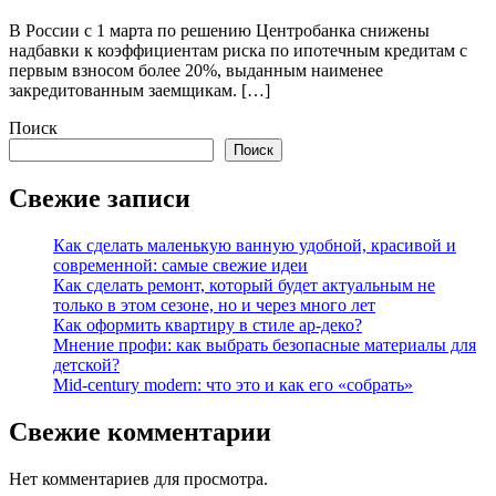
В России с 1 марта по решению Центробанка снижены
надбавки к коэффициентам риска по ипотечным кредитам с
первым взносом более 20%, выданным наименее
закредитованным заемщикам. […]
Поиск
Поиск
Свежие записи
Как сделать маленькую ванную удобной, красивой и
современной: самые свежие идеи
Как сделать ремонт, который будет актуальным не
только в этом сезоне, но и через много лет
Как оформить квартиру в стиле ар-деко?
Мнение профи: как выбрать безопасные материалы для
детской?
Mid-century modern: что это и как его «собрать»
Свежие комментарии
Нет комментариев для просмотра.