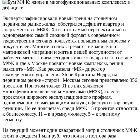
Эксперты зафиксировали новый тренд на столичном
первичном рынке жилья: обострился дефицит квартир и
апартаментов в МФК. Хотя этот самый перспективный и
одновременно самый сложный формат в современном
градостроении сегодня пользуется повышенным спросом у
покупателей. Многие из них стремятся не зависеть от
маятниковой миграции и жить в пешей доступности от
рабочего места. Почем сегодня жилые «квадраты» в составе
МФК и где в Москве появятся новые комплексы, решил
выяснить «МК».Как рассказала «МК» директор
коммерческого управления Stone Кристина Недря, на
первичном рынке «старой» Москвы сегодня представлено 356
проектов. При этом только 31 из них являются
многофункциональными комплексами (МФК), то есть
проектами широкого эксплуатационного профиля,
одновременно совмещающими жилую, офисную и торговую
функции. По ее подсчетам, среди МФК 15 проектов относятся
к бизнес-классу, 11 – к премиум-классу, 5 – к элитному
сегменту.
На текущий момент один квадратный метр в столичных МФК
стоит в среднем 1 млн руб., что почти в полтора раза