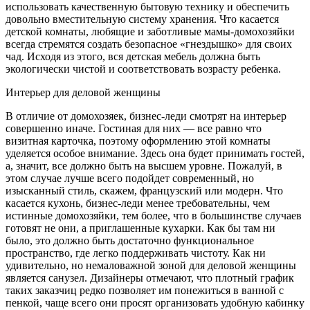
использовать качественную бытовую технику и обеспечить
довольно вместительную систему хранения. Что касается
детской комнаты, любящие и заботливые мамы-домохозяйки
всегда стремятся создать безопасное «гнездышко» для своих
чад. Исходя из этого, вся детская мебель должна быть
экологически чистой и соответствовать возрасту ребенка.
Интерьер для деловой женщины
В отличие от домохозяек, бизнес-леди смотрят на интерьер
совершенно иначе. Гостиная для них — все равно что
визитная карточка, поэтому оформлению этой комнаты
уделяется особое внимание. Здесь она будет принимать гостей,
а, значит, все должно быть на высшем уровне. Пожалуй, в
этом случае лучше всего подойдет современный, но
изысканный стиль, скажем, французский или модерн. Что
касается кухонь, бизнес-леди менее требовательны, чем
истинные домохозяйки, тем более, что в большинстве случаев
готовят не они, а приглашенные кухарки. Как бы там ни
было, это должно быть достаточно функциональное
пространство, где легко поддерживать чистоту. Как ни
удивительно, но немаловажной зоной для деловой женщины
является санузел. Дизайнеры отмечают, что плотный график
таких заказчиц редко позволяет им понежиться в ванной с
пенкой, чаще всего они просят организовать удобную кабинку