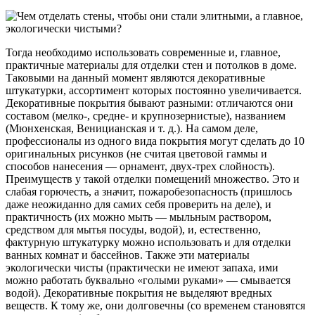
Тогда необходимо использовать современные и, главное,
практичные материалы для отделки стен и потолков в доме.
Таковыми на данный момент являются декоративные
штукатурки, ассортимент которых постоянно увеличивается.
Декоративные покрытия бывают разными: отличаются они
составом (мелко-, средне- и крупнозернистые), названием
(Мюнхенская, Веницианская и т. д.). На самом деле,
профессионалы из одного вида покрытия могут сделать до 10
оригинальных рисунков (не считая цветовой гаммы и
способов нанесения — орнамент, двух-трех слойность).
Преимуществ у такой отделки помещений множество. Это и
слабая горючесть, а значит, пожаробезопасность (пришлось
даже неожиданно для самих себя проверить на деле), и
практичность (их можно мыть — мыльным раствором,
средством для мытья посуды, водой), и, естественно,
фактурную штукатурку можно использовать и для отделки
ванных комнат и бассейнов. Также эти материалы
экологически чисты (практически не имеют запаха, ими
можно работать буквально «голыми руками» — смывается
водой). Декоративные покрытия не выделяют вредных
веществ. К тому же, они долговечны (со временем становятся