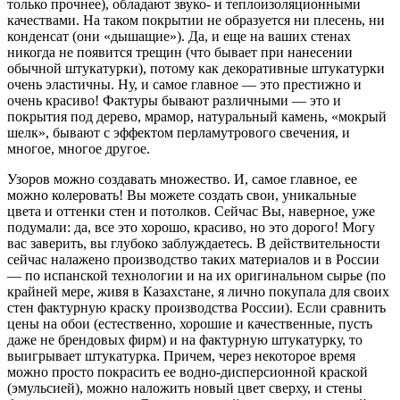
только прочнее), обладают звуко- и теплоизоляционными
качествами. На таком покрытии не образуется ни плесень, ни
конденсат (они «дышащие»). Да, и еще на ваших стенах
никогда не появится трещин (что бывает при нанесении
обычной штукатурки), потому как декоративные штукатурки
очень эластичны. Ну, и самое главное — это престижно и
очень красиво! Фактуры бывают различными — это и
покрытия под дерево, мрамор, натуральный камень, «мокрый
шелк», бывают с эффектом перламутрового свечения, и
многое, многое другое.
Узоров можно создавать множество. И, самое главное, ее
можно колеровать! Вы можете создать свои, уникальные
цвета и оттенки стен и потолков. Сейчас Вы, наверное, уже
подумали: да, все это хорошо, красиво, но это дорого! Могу
вас заверить, вы глубоко заблуждаетесь. В действительности
сейчас налажено производство таких материалов и в России
— по испанской технологии и на их оригинальном сырье (по
крайней мере, живя в Казахстане, я лично покупала для своих
стен фактурную краску производства России). Если сравнить
цены на обои (естественно, хорошие и качественные, пусть
даже не брендовых фирм) и на фактурную штукатурку, то
выигрывает штукатурка. Причем, через некоторое время
можно просто покрасить ее водно-дисперсионной краской
(эмульсией), можно наложить новый цвет сверху, и стены