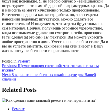
будут как новенькие. Я не говорю сейчас о «венецианской
штукатурке» — это самый дорогой вид фактурных красок. Да
и наносить ее могут качественно только профессионалы.
Естественно, дорога как всегда работа, но, зная секреты
нанесения подобных штукатурок, можно сделать все
самостоятельно! И получается, что затраты будут только на
сам материал. Причем, получаешь огромное удовольствие,
когда все знакомые удивленно смотрят на тебя, произнося: —
И ты сделал (а) это сам (а)? Фактурой Вы можете украсить
любое пространство в доме. Уместна она в любом стиле. Да и
вы не успеете заметить, как новый вид стен внесет в Вашу
жизнь нотку необычности и оригинальности.
Posted in
Ремонт
Навигация
Previous:
Шумоизоляция гостиной: что это такое и зачем
нужна?
по
Next:
8 вариантов необычных шкафов-купе для Вашей
записям
спальни
Related Posts
Ремонт