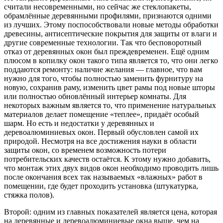
считали несовременными, но сейчас же стеклопакеты,
обрамлённые деревянными профилями, признаются одними
из лучших. Этому поспособствовали новые методы обработки
древесины, антисептические покрытия для защиты от влаги и
другие современные технологии. Так что бесповоротный
отказ от деревянных окон был преждевременен. Ещё одним
плюсом в копилку окон такого типа является то, что они легко
поддаются ремонту: наличие желания — главное, что вам
нужно для того, чтобы полностью заменить фурнитуру на
новую, сохранив раму, изменить цвет рамы под новые шторы
или полностью обновлённый интерьер комнаты. Для
некоторых важным является то, что применение натуральных
материалов делает помещение «теплее», придаёт особый
шарм. Но есть и недостатки у деревянных и
деревоалюминиевых окон. Первый обусловлен самой их
природой. Несмотря на все достижения науки в области
защиты окон, со временем возможность потери
потребительских качеств остаётся. К этому нужно добавить,
что монтаж этих двух видов окон необходимо проводить лишь
после окончания всех так называемых «влажных» работ в
помещении, где будет проходить установка (штукатурка,
стяжка полов).
Второй: одним из главных показателей является цена, которая
на деревянные и деревоалюминиевые окна выше, чем на