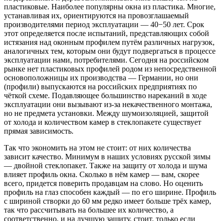
пластиковые. Наиболее популярны окна из пластика. Многие,
устанавливая их, ориентируются на провозглашаемый
производителями период эксплуатации — 40−50 лет. Срок
этот определяется после испытаний, представляющих собой
истязания над оконным профилем путём различных нагрузок,
аналогичных тем, которым они будут подвергаться в процессе
эксплуатации нами, потребителями. Сегодня на российском
рынке нет пластиковых профилей родом из непосредственной
основоположницы их производства — Германии, но они
(профили) выпускаются на российских предприятиях по
чёткой схеме. Подавляющее большинство нареканий в ходе
эксплуатации они вызывают из-за некачественного монтажа,
но не предмета установки. Между шумоизоляцией, защитой
от холода и количеством камер в стеклопакете существует
прямая зависимость.
Так что экономить на этом не стоит: от них количества
зависит качество. Минимум в наших условиях русской зимы
— двойной стеклопакет. Также на защиту от холода и шума
влияет профиль окна. Сколько в нём камер — вам, скорее
всего, придется поверить продавцам на слово. Но оценить
профиль на глаз способен каждый — по его ширине. Профиль
с шириной створки до 60 мм редко имеет больше трёх камер,
так что рассчитывать на большее их количество, а
соответственно, и на лучшую защиту, стоит, только если