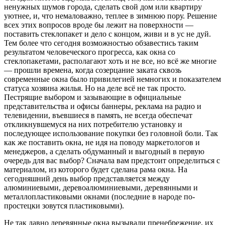
ненужных шумов города, сделать свой дом или квартиру
уютнее, и, что немаловажно, теплее в зимнюю пору. Решение
всех этих вопросов вроде бы лежит на поверхности —
поставить стеклопакет и дело с концом, живи и в ус не дуй.
Тем более что сегодня возможностью обзавестись таким
результатом человеческого прогресса, как окна со
стеклопакетами, располагают хоть и не все, но всё же многие
— прошли времена, когда созерцание заката сквозь
современные окна было привилегией немногих и показателем
статуса хозяина жилья. Но на деле всё не так просто.
Пестрящие выбором и зазывающие в официальные
представительства и офисы баннеры, реклама на радио и
телевидении, въевшиеся в память, не всегда обеспечат
откликнувшемуся на них потребителю установку и
последующее использование покупки без головной боли. Так
как же поставить окна, не идя на поводу маркетологов и
менеджеров, а сделать обдуманный и выгодный в первую
очередь для вас выбор? Сначала вам предстоит определиться с
материалом, из которого будет сделана рама окна. На
сегодняшний день выбор представляется между
алюминиевыми, деревоалюминиевыми, деревянными и
металлопластиковыми окнами (последние в народе по-
простецки зовутся пластиковыми).
Не так давно деревянные окна вызывали пренебрежение, их