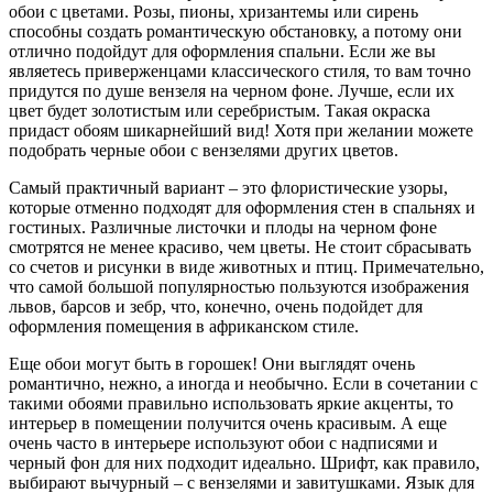
обои с цветами. Розы, пионы, хризантемы или сирень
способны создать романтическую обстановку, а потому они
отлично подойдут для оформления спальни. Если же вы
являетесь приверженцами классического стиля, то вам точно
придутся по душе вензеля на черном фоне. Лучше, если их
цвет будет золотистым или серебристым. Такая окраска
придаст обоям шикарнейший вид! Хотя при желании можете
подобрать черные обои с вензелями других цветов.
Самый практичный вариант – это флористические узоры,
которые отменно подходят для оформления стен в спальнях и
гостиных. Различные листочки и плоды на черном фоне
смотрятся не менее красиво, чем цветы. Не стоит сбрасывать
со счетов и рисунки в виде животных и птиц. Примечательно,
что самой большой популярностью пользуются изображения
львов, барсов и зебр, что, конечно, очень подойдет для
оформления помещения в африканском стиле.
Еще обои могут быть в горошек! Они выглядят очень
романтично, нежно, а иногда и необычно. Если в сочетании с
такими обоями правильно использовать яркие акценты, то
интерьер в помещении получится очень красивым. А еще
очень часто в интерьере используют обои с надписями и
черный фон для них подходит идеально. Шрифт, как правило,
выбирают вычурный – с вензелями и завитушками. Язык для