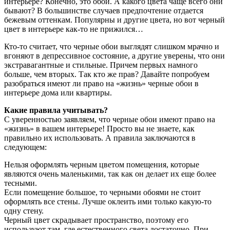
интерьере? Конечно, это обои. А какого цвета чаще всего они
бывают? В большинстве случаев предпочтение отдается
бежевым оттенкам. Популярны и другие цвета, но вот черный
цвет в интерьере как-то не прижился…
Кто-то считает, что черные обои выглядят слишком мрачно и
вгоняют в депрессивное состояние, а другие уверены, что они
экстравагантные и стильные. Причем первых намного
больше, чем вторых. Так кто же прав? Давайте попробуем
разобраться имеют ли право на «жизнь» черные обои в
интерьере дома или квартиры.
Какие правила учитывать?
С уверенностью заявляем, что черные обои имеют право на
«жизнь» в вашем интерьере! Просто вы не знаете, как
правильно их использовать. А правила заключаются в
следующем:
Нельзя оформлять черным цветом помещения, которые
являются очень маленькими, так как он делает их еще более
тесными.
Если помещение большое, то черными обоями не стоит
оформлять все стены. Лучше оклеить ими только какую-то
одну стену.
Черный цвет скрадывает пространство, поэтому его
используют там, где естественного света достаточно. При