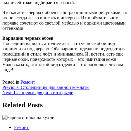
надписей тоже подбирается разный.
Что касается черных обоев с абстракционными рисунками, то
их не всегда легко вписать в интерьер. Их в обязательном
порядке сочетают со светлой мебелью и с яркими цветовыми
оттенками.
Вариации черных обоев
Последний вариант, а точнее два – это черные обои под
кирпич или под дерево. Оба варианта идеально подходят для
помещений в стиле лофт и минимализм. И, кстати, есть еще
черные обои, поверхность которых – это имитация кожи.
Надо сказать, что такой вид отделки – это роскошь в чистом
виде!
Posted in
Ремонт
Навигация
Previous:
Столешницы для ванной комнаты
Next:
Глянцевые двери в интерьере
по
записям
Related Posts
Ремонт