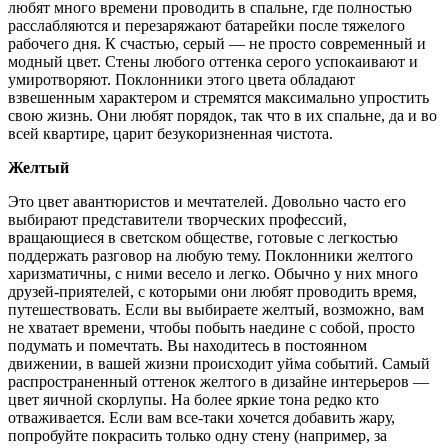
любят много времени проводить в спальне, где полностью
расслабляются и перезаряжают батарейки после тяжелого
рабочего дня. К счастью, серый — не просто современный и
модный цвет. Стены любого оттенка серого успокаивают и
умиротворяют. Поклонники этого цвета обладают
взвешенным характером и стремятся максимально упростить
свою жизнь. Они любят порядок, так что в их спальне, да и во
всей квартире, царит безукоризненная чистота.
Желтый
Это цвет авантюристов и мечтателей. Довольно часто его
выбирают представители творческих профессий,
вращающиеся в светском обществе, готовые с легкостью
поддержать разговор на любую тему. Поклонники желтого
харизматичны, с ними весело и легко. Обычно у них много
друзей-приятелей, с которыми они любят проводить время,
путешествовать. Если вы выбираете желтый, возможно, вам
не хватает времени, чтобы побыть наедине с собой, просто
подумать и помечтать. Вы находитесь в постоянном
движении, в вашей жизни происходит уйма событий. Самый
распространенный оттенок желтого в дизайне интерьеров —
цвет яичной скорлупы. На более яркие тона редко кто
отваживается. Если вам все-таки хочется добавить жару,
попробуйте покрасить только одну стену (например, за