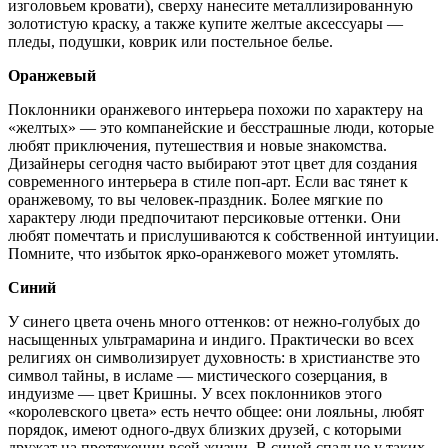
изголовьем кровати), сверху нанесите металлизированную
золотистую краску, а также купите желтые аксессуары —
пледы, подушки, коврик или постельное белье.
Оранжевый
Поклонники оранжевого интерьера похожи по характеру на
«желтых» — это компанейские и бесстрашные люди, которые
любят приключения, путешествия и новые знакомства.
Дизайнеры сегодня часто выбирают этот цвет для создания
современного интерьера в стиле поп-арт. Если вас тянет к
оранжевому, то вы человек-праздник. Более мягкие по
характеру люди предпочитают персиковые оттенки. Они
любят помечтать и прислушиваются к собственной интуиции.
Помните, что избыток ярко-оранжевого может утомлять.
Синий
У синего цвета очень много оттенков: от нежно-голубых до
насыщенных ультрамарина и индиго. Практически во всех
религиях он символизирует духовность: в христианстве это
символ тайны, в исламе — мистического созерцания, в
индуизме — цвет Кришны. У всех поклонников этого
«королевского цвета» есть нечто общее: они лояльны, любят
порядок, имеют одного-двух близких друзей, с которыми
дружат на протяжении всей жизни. В синей спальне у таких