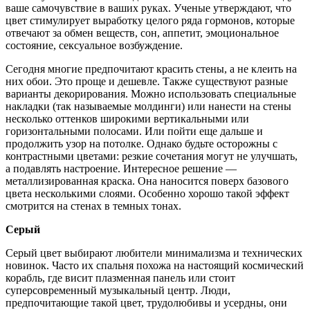
ваше самочувствие в ваших руках. Ученые утверждают, что
цвет стимулирует выработку целого ряда гормонов, которые
отвечают за обмен веществ, сон, аппетит, эмоциональное
состояние, сексуальное возбуждение.
Сегодня многие предпочитают красить стены, а не клеить на
них обои. Это проще и дешевле. Также существуют разные
варианты декорирования. Можно использовать специальные
накладки (так называемые молдинги) или нанести на стены
несколько оттенков широкими вертикальными или
горизонтальными полосами. Или пойти еще дальше и
продолжить узор на потолке. Однако будьте осторожны с
контрастными цветами: резкие сочетания могут не улучшать,
а подавлять настроение. Интересное решение —
металлизированная краска. Она наносится поверх базового
цвета несколькими слоями. Особенно хорошо такой эффект
смотрится на стенах в темных тонах.
Серый
Серый цвет выбирают любители минимализма и технических
новинок. Часто их спальня похожа на настоящий космический
корабль, где висит плазменная панель или стоит
суперсовременный музыкальный центр. Люди,
предпочитающие такой цвет, трудолюбивы и усердны, они