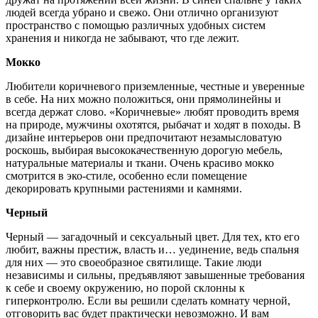
людей всегда убрано и свежо. Они отлично организуют
пространство с помощью различных удобных систем
хранения и никогда не забывают, что где лежит.
Мокко
Любители коричневого приземленные, честные и уверенные
в себе. На них можно положиться, они прямолинейны и
всегда держат слово. «Коричневые» любят проводить время
на природе, мужчины охотятся, рыбачат и ходят в походы. В
дизайне интерьеров они предпочитают незамысловатую
роскошь, выбирая высококачественную дорогую мебель,
натуральные материалы и ткани. Очень красиво мокко
смотрится в эко-стиле, особенно если помещение
декорировать крупными растениями и камнями.
Черный
Черный — загадочный и сексуальный цвет. Для тех, кто его
любит, важны престиж, власть и… уединение, ведь спальня
для них — это своеобразное святилище. Такие люди
независимы и сильны, предъявляют завышенные требования
к себе и своему окружению, но порой склонны к
гиперконтролю. Если вы решили сделать комнату черной,
отговорить вас будет практически невозможно. И вам