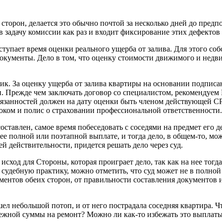
сторон, делается это обычно почтой за несколько дней до предп
 задачу комиссии как раз и входит фиксирование этих дефектов
наступает время оценки реального ущерба от залива. Для этого 
ументы. Дело в том, что оценку стоимости движимого и недви
ик. За оценку ущерба от залива квартиры на основании подписа
ачи. Прежде чем заключать договор со специалистом, рекомендуе
бязанностей должен на дату оценки быть членом действующей С
роком и полис о страховании профессиональной ответственности.
составлен, самое время побеседовать с соседями на предмет его
 ее полной или поэтапной выплате, и тогда дело, в общем-то, м
 действительности, придется решать дело через суд.
исход для Стороны, которая проиграет дело, так как на нее тогд
удебную практику, можно отметить, что суд может не в полной 
ументов обеих сторон, от правильности составления документов 
 небольшой потоп, и от него пострадала соседняя квартира. Что
ежной суммы на ремонт? Можно ли как-то избежать это выплаты? 