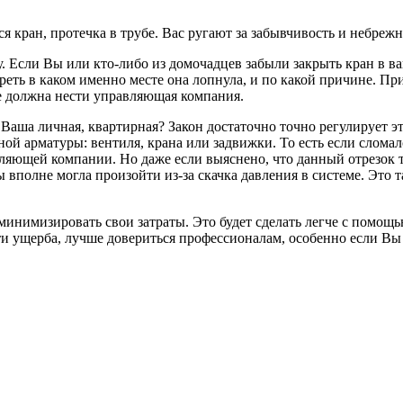
я кран, протечка в трубе. Вас ругают за забывчивость и небреж
 Если Вы или кто-либо из домочадцев забыли закрыть кран в ван
треть в каком именно месте она лопнула, и по какой причине. При
е должна нести управляющая компания.
 Ваша личная, квартирная? Закон достаточно точно регулирует это
й арматуры: вентиля, крана или задвижки. То есть если сломалс
яющей компании. Но даже если выяснено, что данный отрезок тр
ы вполне могла произойти из-за скачка давления в системе. Это
минимизировать свои затраты. Это будет сделать легче с помощь
ости ущерба, лучше довериться профессионалам, особенно если Вы 