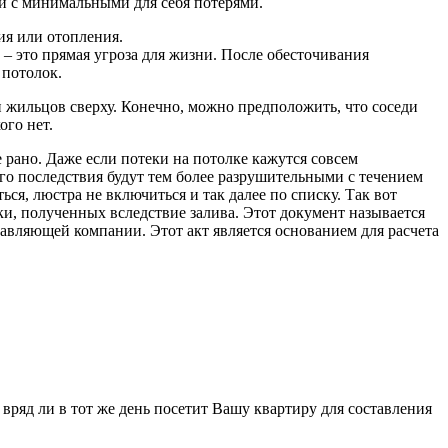
ии с минимальными для себя потерями.
ия или отопления.
– это прямая угроза для жизни. После обесточивания
 потолок.
н жильцов сверху. Конечно, можно предположить, что соседи
ого нет.
 рано. Даже если потеки на потолке кажутся совсем
его последствия будут тем более разрушительными с течением
я, люстра не включиться и так далее по списку. Так вот
ки, полученных вследствие залива. Этот документ называется
равляющей компании. Этот акт является основанием для расчета
ряд ли в тот же день посетит Вашу квартиру для составления