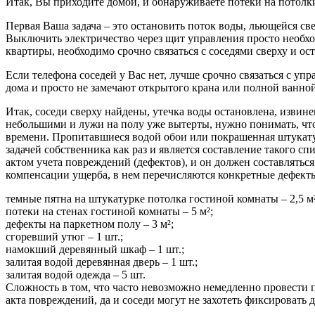
Итак, Вы приходите домой, и обнаруживаете потеки на потолки
Первая Ваша задача – это остановить поток воды, льющейся св
Выключить электричество через щит управления просто необход
квартиры, необходимо срочно связаться с соседями сверху и ос
Если телефона соседей у Вас нет, лучше срочно связаться с у
дома и просто не замечают открытого крана или полной ванной, 
Итак, соседи сверху найдены, утечка воды остановлена, извине
небольшими и лужи на полу уже вытерты, нужно понимать, что 
времени. Пропитавшиеся водой обои или покрашенная штукатурк
задачей собственника как раз и является составление такого 
актом учета повреждений (дефектов), и он должен составлятьс
компенсации ущерба, в нем перечисляются конкретные дефект
темные пятна на штукатурке потолка гостиной комнаты – 2,5 м²
потеки на стенах гостиной комнаты – 5 м²;
дефекты на паркетном полу – 3 м²;
сгоревший утюг – 1 шт.;
намокший деревянный шкаф – 1 шт.;
залитая водой деревянная дверь – 1 шт.;
залитая водой одежда – 5 шт.
Сложность в том, что часто невозможно немедленно провести 
акта повреждений, да и соседи могут не захотеть фиксировать