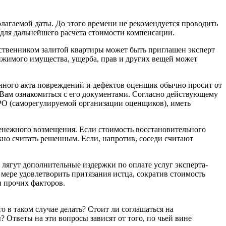
олагаемой даты. До этого времени не рекомендуется проводить
 для дальнейшего расчета стоимости компенсации.
собственником залитой квартиры может быть приглашен эксперт
жимого имущества, ущерба, прав и других вещей может
нного акта повреждений и дефектов оценщик обычно просит от
м Вам ознакомиться с его документами. Согласно действующему
РО (саморегулируемой организации оценщиков), иметь
 денежного возмещения. Если стоимость восстановительного
ожно считать решенным. Если, напротив, соседи считают
а лягут дополнительные издержки по оплате услуг эксперта-
мере удовлетворить притязания истца, сократив стоимость
и прочих факторов.
 в таком случае делать? Стоит ли соглашаться на
Ответы на эти вопросы зависят от того, по чьей вине