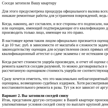
Соседи затопили Вашу квартиру
Для этого предусмотрена процедура официального вызова всех 
никакие ремонтные работы для устранения повреждений, ведь в
Когда, наконец, акт составлен, и все стороны его подписали, 
или оценщик, имеющий подтверждающие его квалификацию док
производить только лицо, имеющее на это право.
В настоящее время таким лицом официально признается оценщ
4 до 10 тыс. руб. в зависимости от масштаба и сложности зад
законодательству оценщик для осуществления своих прямых о
квалификационный аттестат о сдаче экзамена с не истекшим с
Когда расчет стоимости ущерба произведен, и отчет об оценке 
ремонта кажется соседям разумной, то можно договариваться о
рассчитанную оценщиком стоимость ущерба не соответствующей
Сразу хочется отметить, что это максимально неблагоприятный 
оценщика, возмещению судебных издержек. Хотя рассматривая с
восстановительного ремонта в разы. Тут уж все зависит от арг
Вариант 2. Вы затопили соседей снизу
Итак, представим другую ситуацию: в Вашей квартире произошел
ультимативные условия соседей снизу по выплате крупной ден