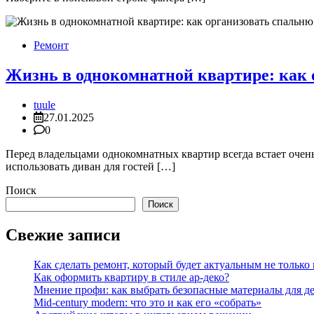
Ремонт
Жизнь в однокомнатной квартире: как 
tuule
27.01.2025
0
Перед владельцами однокомнатных квартир всегда встает очень
использовать диван для гостей […]
Поиск
Поиск
Свежие записи
Как сделать ремонт, который будет актуальным не только в
Как оформить квартиру в стиле ар-деко?
Мнение профи: как выбрать безопасные материалы для д
Mid-century modern: что это и как его «собрать»