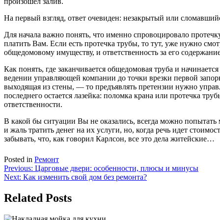
произошел залив.
На первый взгляд, ответ очевиден: незакрытый или сломавшийс
Для начала важно понять, что именно спровоцировало протечку.
платить Вам. Если есть протечка трубы, то тут, уже нужно смо
общедомовому имуществу, и ответственность за его содержани
Как понять, где заканчивается общедомовая труба и начинается
ведении управляющей компании до точки врезки первой запорно
выходящая из стены, — то предъявлять претензии нужно управл
последнего остается лазейка: поломка крана или протечка труб
ответственности.
В какой бы ситуации Вы не оказались, всегда можно попытать 
и жаль тратить денег на их услуги, но, когда речь идет стоим
забывать, что, как говорил Карлсон, все это дела житейские…
Posted in
Ремонт
Навигация
Previous:
Царговые двери: особенности, плюсы и минусы
Next:
Как изменить свой дом без ремонта?
по
записям
Related Posts