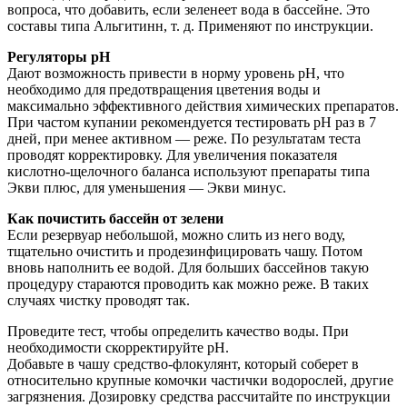
вопроса, что добавить, если зеленеет вода в бассейне. Это
составы типа Альгитинн, т. д. Применяют по инструкции.
Регуляторы рН
Дают возможность привести в норму уровень рН, что
необходимо для предотвращения цветения воды и
максимально эффективного действия химических препаратов.
При частом купании рекомендуется тестировать рН раз в 7
дней, при менее активном — реже. По результатам теста
проводят корректировку. Для увеличения показателя
кислотно-щелочного баланса используют препараты типа
Экви плюс, для уменьшения — Экви минус.
Как почистить бассейн от зелени
Если резервуар небольшой, можно слить из него воду,
тщательно очистить и продезинфицировать чашу. Потом
вновь наполнить ее водой. Для больших бассейнов такую
процедуру стараются проводить как можно реже. В таких
случаях чистку проводят так.
Проведите тест, чтобы определить качество воды. При
необходимости скорректируйте рН.
Добавьте в чашу средство-флокулянт, который соберет в
относительно крупные комочки частички водорослей, другие
загрязнения. Дозировку средства рассчитайте по инструкции