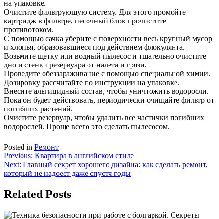
на упаковке.
Очистите фильтрующую систему. Для этого промойте
картридж в фильтре, песочный блок прочистите
противотоком.
С помощью сачка уберите с поверхности весь крупный мусор
и хлопья, образовавшиеся под действием флокулянта.
Возьмите щетку или водный пылесос и тщательно очистите
дно и стенки резервуара от налета и грязи.
Проведите обеззараживание с помощью специальной химии.
Дозировку рассчитайте по инструкции на упаковке.
Внесите альгицидный состав, чтобы уничтожить водоросли.
Пока он будет действовать, периодически очищайте фильтр от
погибших растений.
Очистите резервуар, чтобы удалить все частички погибших
водорослей. Проще всего это сделать пылесосом.
Posted in
Ремонт
Навигация
Previous:
Квартира в английском стиле
Next:
Главный секрет хорошего дизайна: как сделать ремонт,
по
который не надоест даже спустя годы
записям
Related Posts