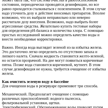
Может быть так, что система очистки в работоспособном
состоянии, периодически проводятся дезинфекции, но все
равно приходится сталкиваться с позеленением. В этом случае
надо уточнить дозу и действие вносимых препаратов. Вполне
возможно, что их выбрали неправильно или неверно
рассчитали дозу внесения. Возможно, надо выбрать более
агрессивные средства. Желательно купить тестовые наборы
для определения рН-баланса и количества хлора. С помощью
простых исследований можно определить качество воды и
внести необходимые корректировки.
Важно. Иногда вода выглядит зеленой из-за избытка железа.
Это достаточно легко определить по отсутствию запаха и
липкого налета. Сначала жидкость становится желто-зеленой,
но остается прозрачной. На дне могут появиться коричневые
пятна. Позже вода становится коричневой, мутнеет. В этом
случае дезинфекция не нужна, требуется очищение от избытка
железа.
Как очистить зеленую воду в бассейне
Для очищения воды в резервуаре применяют три способа.
Механический. Предполагает очищение с помощью
различных приспособлений: водного пылесоса,
фильтровальной установки, щетки.
Электрофизический. Обеззараживание воды проводят путем