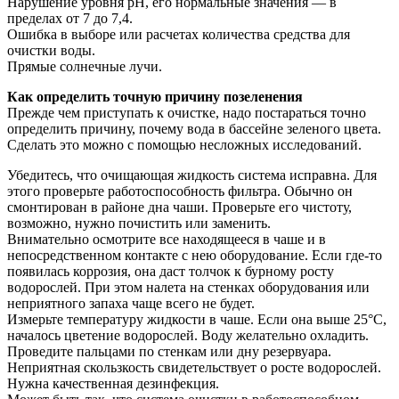
Нарушение уровня рН, его нормальные значения — в
пределах от 7 до 7,4.
Ошибка в выборе или расчетах количества средства для
очистки воды.
Прямые солнечные лучи.
Как определить точную причину позеленения
Прежде чем приступать к очистке, надо постараться точно
определить причину, почему вода в бассейне зеленого цвета.
Сделать это можно с помощью несложных исследований.
Убедитесь, что очищающая жидкость система исправна. Для
этого проверьте работоспособность фильтра. Обычно он
смонтирован в районе дна чаши. Проверьте его чистоту,
возможно, нужно почистить или заменить.
Внимательно осмотрите все находящееся в чаше и в
непосредственном контакте с нею оборудование. Если где-то
появилась коррозия, она даст толчок к бурному росту
водорослей. При этом налета на стенках оборудования или
неприятного запаха чаще всего не будет.
Измерьте температуру жидкости в чаше. Если она выше 25°C,
началось цветение водорослей. Воду желательно охладить.
Проведите пальцами по стенкам или дну резервуара.
Неприятная скользкость свидетельствует о росте водорослей.
Нужна качественная дезинфекция.