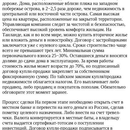
дороже. Дома, расположенные вблизи пляжа на западном
побережье острова, в 2−2,5 раза дороже, чем недвижимость в
центральной или восточной части острова. Самая высокая
цена на квартиры, расположенные на закрытой территории.
Управляющая компании следит за чистотой и безопасностью,
обеспечивает высокий уровень комфорта жильцам. На
Таиланде, как и во всем мире, можно купить вторичное жилье
или вложить деньги в новостройку. Договор с застройщиками
заключается уже с нулевого цикла. Сроки строительство чаще
всего не превышают трех лет. Минимальная сумма
первоначального взноса 25−30%. Оставшиеся деньги вносятся
долями до сдачи дома в эксплуатацию. За время работы
стоимость жилья может возрасти до 70%, но подписанный
договор купли-продажи закрепляет за собственником
фиксированную сумму. По тайским законам купля/продажа
недвижимости облагается налогом. Его выплачивает либо
продавец, либо продавец и покупатель пополам. Обязательно
обговорите этот момент заранее.
Процесс сделки На первом этапе необходимо открыть счет в
местном банке и перевести на него деньги из России, сделав
пометку целевого назначения. Либо внести на счет тревел-
чеки. Валюта конвертируется в местные баты, а владельцу
счета выдается сертификат-тотосам о поступлении
инвестиций. Договор купли-продажи подписывается в