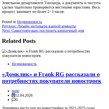
Земельном департаменте Таиланда, а документы и чистота
сделки тщательно проверяются местными юристами. Весь
процесс занимает не более 2−3 часов.
Posted in
Недвижимость
Навигация
Previous:
Дизайн интерьера ванной комнаты
Next:
Самостоятельно построить кирпичный дом
по
записям
Related Posts
Недвижимость
«Домклик» и Frank RG рассказали о
потребностях покупателя новостроек
tuule
12.04.2026
0
Динамика роста цен на новостройки за 2021-2025 годы