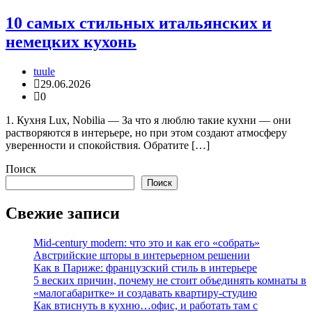
10 самых стильных итальянских и
немецких кухонь
tuule
29.06.2026
0
1. Кухня Lux, Nobilia — За что я люблю такие кухни — они
растворяются в интерьере, но при этом создают атмосферу
уверенности и спокойствия. Обратите […]
Поиск
Поиск
Свежие записи
Mid-century modern: что это и как его «собрать»
Австрийские шторы в интерьерном решении
Как в Париже: французский стиль в интерьере
5 веских причин, почему не стоит объединять комнаты в
«малогабаритке» и создавать квартиру-студию
Как втиснуть в кухню…офис, и работать там с