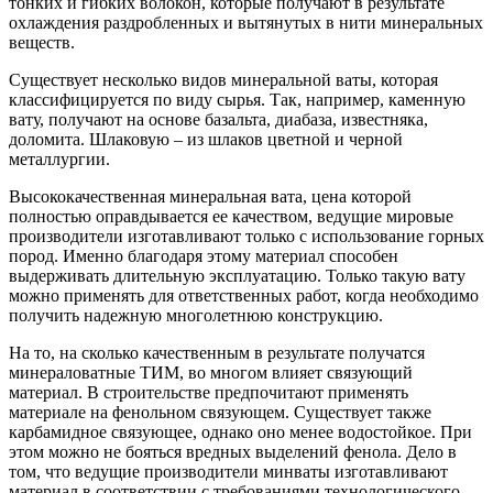
тонких и гибких волокон, которые получают в результате
охлаждения раздробленных и вытянутых в нити минеральных
веществ.
Существует несколько видов минеральной ваты, которая
классифицируется по виду сырья. Так, например, каменную
вату, получают на основе базальта, диабаза, известняка,
доломита. Шлаковую – из шлаков цветной и черной
металлургии.
Высококачественная минеральная вата, цена которой
полностью оправдывается ее качеством, ведущие мировые
производители изготавливают только с использование горных
пород. Именно благодаря этому материал способен
выдерживать длительную эксплуатацию. Только такую вату
можно применять для ответственных работ, когда необходимо
получить надежную многолетнюю конструкцию.
На то, на сколько качественным в результате получатся
минераловатные ТИМ, во многом влияет связующий
материал. В строительстве предпочитают применять
материале на фенольном связующем. Существует также
карбамидное связующее, однако оно менее водостойкое. При
этом можно не бояться вредных выделений фенола. Дело в
том, что ведущие производители минваты изготавливают
материал в соответствии с требованиями технологического