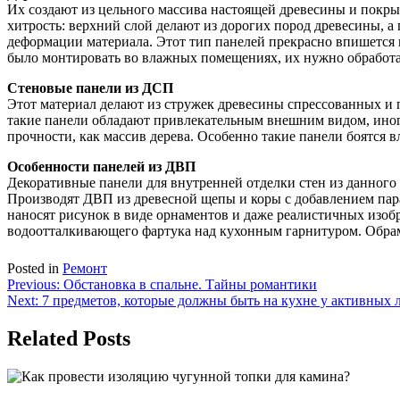
Их создают из цельного массива настоящей древесины и покры
хитрость: верхний слой делают из дорогих пород древесины, а
деформации материала. Этот тип панелей прекрасно впишется 
было монтировать во влажных помещениях, их нужно обработат
Стеновые панели из ДСП
Этот материал делают из стружек древесины спрессованных и
такие панели обладают привлекательным внешним видом, иног
прочности, как массив дерева. Особенно такие панели боятся 
Особенности панелей из ДВП
Декоративные панели для внутренней отделки стен из данного
Производят ДВП из древесной щепы и коры с добавлением пара
наносят рисунок в виде орнаментов и даже реалистичных изобр
водоотталкивающего фартука над кухонным гарнитуром. Обрам
Posted in
Ремонт
Навигация
Previous:
Обстановка в спальне. Тайны романтики
Next:
7 предметов, которые должны быть на кухне у активных 
по
записям
Related Posts