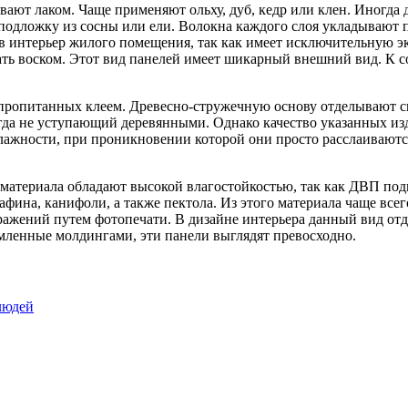
вают лаком. Чаще применяют ольху, дуб, кедр или клен. Иногда 
 подложку из сосны или ели. Волокна каждого слоя укладывают 
в интерьер жилого помещения, так как имеет исключительную эк
ь воском. Этот вид панелей имеет шикарный внешний вид. К со
 пропитанных клеем. Древесно-стружечную основу отделывают 
да не уступающий деревянными. Однако качество указанных изд
влажности, при проникновении которой они просто расслаиваютс
 материала обладают высокой влагостойкостью, так как ДВП по
фина, канифоли, а также пектола. Из этого материала чаще все
ажений путем фотопечати. В дизайне интерьера данный вид отде
ленные молдингами, эти панели выглядят превосходно.
людей