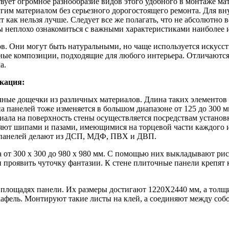
твует огромное разнообразие видов этого удобного в монтаже м
гим материалом без серьезного дорогостоящего ремонта. Для вн
ят как нельзя лучше. Следует все же полагать, что не абсолютн
бы неплохо ознакомиться с важными характеристиками наиболее 
в. Они могут быть натуральными, но чаще используется искусст
ые композиции, подходящие для любого интерьера. Отличаются п
а.
кация:
ные дощечки из различных материалов. Длина таких элементов со
 панелей тоже изменяется в большом диапазоне от 125 до 300 
ла на поверхность стены осуществляется посредствам установк
ют шипами и пазами, имеющимися на торцевой части каждого из
ид панелей делают из ДСП, МДФ, ПВХ и ДВП.
от 300 х 300 до 980 х 980 мм. С помощью них выкладывают рису
 проявить чуточку фантазии. К стене плиточные панели крепят к
площадях панели. Их размеры достигают 1220Х2440 мм, а толщи
кафель. Монтируют такие листы на клей, а соединяют между со