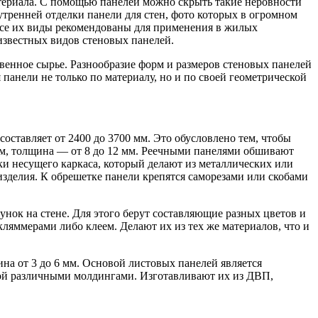
атериала. С помощью панелей можно скрыть такие неровности
утренней отделки панели для стен, фото которых в огромном
о все их виды рекомендованы для применения в жилых
известных видов стеновых панелей.
венное сырье. Разнообразие форм и размеров стеновых панелей
анели не только по материалу, но и по своей геометрической
ставляет от 2400 до 3700 мм. Это обусловлено тем, чтобы
мм, толщина — от 8 до 12 мм. Реечными панелями обшивают
и несущего каркаса, который делают из металлических или
делия. К обрешетке панели крепятся саморезами или скобами
нок на стене. Для этого берут составляющие разных цветов и
ляммерами либо клеем. Делают их из тех же материалов, что и
на от 3 до 6 мм. Основой листовых панелей является
бой различными молдингами. Изготавливают их из ДВП,