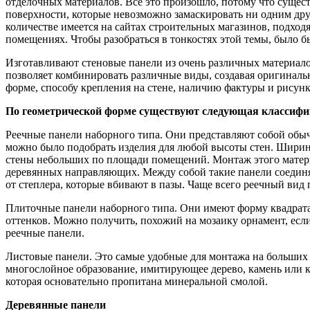
отделочных материалов. Все это произошло, потому что сущес
поверхности, которые невозможно замаскировать ни одним дру
количестве имеется на сайтах строительных магазинов, подход
помещениях. Чтобы разобраться в тонкостях этой темы, было 
Изготавливают стеновые панели из очень различных материало
позволяет комбинировать различные виды, создавая оригинальн
форме, способу крепления на стене, наличию фактуры и рисунк
По геометрической форме существуют следующая классифи
Реечные панели наборного типа. Они представляют собой обыч
можно было подобрать изделия для любой высоты стен. Ширина
стены небольших по площади помещений. Монтаж этого материа
деревянных направляющих. Между собой такие панели соединя
от степлера, которые вбивают в пазы. Чаще всего реечный в
Плиточные панели наборного типа. Они имеют форму квадрата 
оттенков. Можно получить, похожий на мозаику орнамент, если
реечные панели.
Листовые панели. Это самые удобные для монтажа на больших 
многослойное образование, имитирующее дерево, камень или 
которая основательно пропитана минеральной смолой.
Деревянные панели