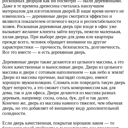
роскошных дворцов как ни посмотри — были деревянными.
Даже в те времена древесина считалась наилучшим
материалом для изготовления дверей.В наше время ничего не
изменилось — деревянные двери смотрятся эффектно и
являются показателем отличного вкуса и респектабельности
хозяев. Роскошная деревянная дверь при входе в офис уже
вызывает желание клиента зайти внутрь, нежели маленькая,
хилая дверца. При выборе двери для дома или квартиры
прежде всего, человек обращает внимание на другие
характеристики — прочность, безопасность, долговечность.
Все это вместе — и есть деревянная дверь.
Деревянные двери также делаются из цельного массива, а это
более качественные и выносливые двери. Двери из цельного
массива и двери с сотовым наполнением — как небо и земля!
Двери из массива прочные, выглядят солидно, имеют
хорошую звукоизоляцию. Сломать или повредить такую дверь
будет непросто, а это сможет стать компромиссом как для
дома, так и для офиса. Двери делаются из массива разных
деревьев, например: сосна, ольха, бук, дуб и так далее.
Конечно же, дверь из массива намного тяжелее, чем обычная
дверь, но это добавляет её внешнему виду дополнительной
солидности.
Если дверь качественная, покрытая хорошим лаком — то