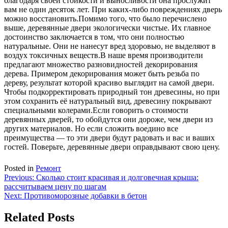
благодаря своей стойкости и выносливости она прослужит
вам не один десяток лет. При каких-либо повреждениях дверь
можно восстановить.Помимо того, что было перечислено
выше, деревянные двери экологически чистые. Их главное
достоинство заключается в том, что они полностью
натуральные. Они не нанесут вред здоровью, не выделяют в
воздух токсичных веществ.В наше время производители
предлагают множество разновидностей декорирования
дерева. Примером декорирования может быть резьба по
дереву, результат которой красиво выглядит на самой двери.
Чтобы подкорректировать природный тон древесины, но при
этом сохранить её натуральный вид, древесину покрывают
специальными колерами.Если говорить о стоимости
деревянных дверей, то обойдутся они дороже, чем двери из
других материалов. Но если сложить воедино все
преимущества — то эти двери будут радовать и вас и ваших
гостей. Поверьте, деревянные двери оправдывают свою цену.
Posted in
Ремонт
Навигация
Previous:
Сколько стоит красивая и долговечная крыша:
рассчитываем цену по шагам
по
Next:
Противоморозные добавки в бетон
записям
Related Posts