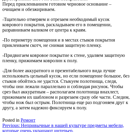
Перед приклеиванием готовим черновое основание –
очищаем и обезжириваем.
-Тщательно отмеряем и отрезаем необходимый кусок
коврового покрытия, раскладываем его в помещении,
разравниваем валиком от центра к краям.
-По периметру помещения и в местах стыков покрытия
приклеиваем скотч, не снимая защитную пленку.
-Придвигаем ковровое покрытие к стене, удаляем защитную
пленку, прижимаем ковролин к полу.
-Для более аккуратного и презентабельного вида лучше
использовать цельный кусок, но если помещение большое, без
стыков обойтись не удастся. Стыкуем полотнища, следя,
чтобы они лежали параллельно и соблюдая рисунок. Чтобы
срез был аккуратным – располагаем полотнища внахлест,
прижимаем их шаблоном и разрезаем сразу обе части. Следим,
чтобы нож был острым. Полотнища еще раз подгоняем друг к
другу, а затем надежно фиксируем к полу.
Posted in
Ремонт
Навигация
Previous:
Непривычные в нашей культуре предметы мебели,
которые очень украшают интерьер.