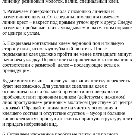
линейку, резиновый молоток, валик, специальный клей.
4. Размечаем поверхность пола с помощью линейки и
разметочного шнура. От середины помещения намечаем
линии крест – накрест под прямым углом друг к другу. Следуя
разметке, пробковые плиты укладываем в шахматном порядке
от центра к углам.
5. Покрываем контактным клеем черновой пол и тыльную
сторону плит, используя зубчатый шпатель. После
подсыхания клея (должно пройти не менее пятнадцати минут)
начинаем укладку. Первые плиты приклеиваем к основанию в
соответствии с разметкой, далее – последующие встык к
предыдущим.
Будьте внимательны – после укладывания плитку переклеить
будет невозможно. Для усиления сцепления клея с
основанием плит и большей прочности по поверхности
пробковых плит проводим валиком (действуем с нажимом)
либо простукиваем резиновым молотком (действуем от центра
к краям). Обращайте внимание на чистоту основания и
клеящего состава и отсутствие сгустков – мусор и большие
капли клея могут проступить сквозь пористую структуру плит
и придать небрежный вид.
6. Оставляем уложенные пробковые плиты для полного