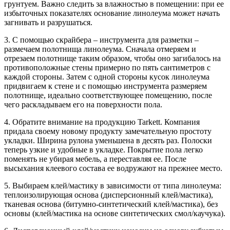
грунтуем. Важно следить за влажностью в помещении: при ее
избыточных показателях основание линолеума может начать
загнивать и разрушаться.
3. С помощью скрайбера – инструмента для разметки –
размечаем полотнища линолеума. Сначала отмеряем и
отрезаем полотнище таким образом, чтобы оно загибалось на
противоположные стены примерно по пять сантиметров с
каждой стороны. Затем с одной стороны кусок линолеума
придвигаем к стене и с помощью инструмента размеряем
полотнище, идеально соответствующее помещению, после
чего раскладываем его на поверхности пола.
4. Обратите внимание на продукцию Tarkett. Компания
придала своему новому продукту замечательную простоту
укладки. Ширина рулона уменьшена в десять раз. Полоски
теперь узкие и удобные в укладке. Покрытие пола легко
поменять не убирая мебель, а переставляя ее. После
высыхания клеевого состава ее водружают на прежнее место.
5. Выбираем клей/мастику в зависимости от типа линолеума:
теплоизолирующая основа (дисперсионный клей/мастика),
тканевая основа (битумно-синтетический клей/мастика), без
основы (клей/мастика на основе синтетических смол/каучука).