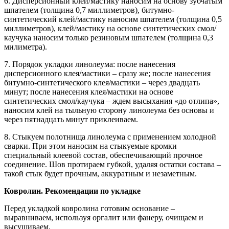
6. Дисперсионный клей/мастику наносим на основу зубчатым
шпателем (толщина 0,7 миллиметров), битумно-
синтетический клей/мастику наносим шпателем (толщина 0,5
миллиметров), клей/мастику на основе синтетических смол/
каучука наносим только резиновым шпателем (толщина 0,3
милиметра).
7. Порядок укладки линолеума: после нанесения
дисперсионного клея/мастики – сразу же; после нанесения
битумно-синтетического клея/мастики – через двадцать
минут; после нанесения клея/мастики на основе
синтетических смол/каучука – ждем высыхания «до отлипа»,
наносим клей на тыльную сторону линолеума без основы и
через пятнадцать минут приклеиваем.
8. Стыкуем полотнища линолеума с применением холодной
сварки. При этом наносим на стыкуемые кромки
специальный клеевой состав, обеспечивающий прочное
соединение. Шов протираем губкой, удаляя остатки состава –
такой стык будет прочным, аккуратным и незаметным.
Ковролин. Рекомендации по укладке
Перед укладкой ковролина готовим основание –
выравниваем, используя оргалит или фанеру, очищаем и
высушиваем.