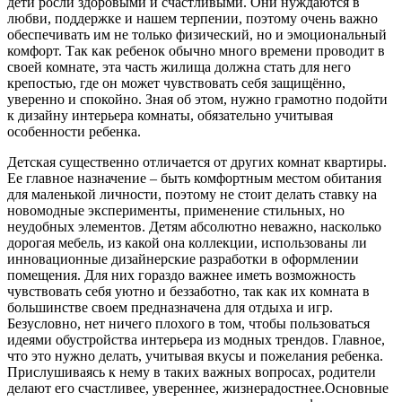
дети росли здоровыми и счастливыми. Они нуждаются в
любви, поддержке и нашем терпении, поэтому очень важно
обеспечивать им не только физический, но и эмоциональный
комфорт. Так как ребенок обычно много времени проводит в
своей комнате, эта часть жилища должна стать для него
крепостью, где он может чувствовать себя защищённо,
уверенно и спокойно. Зная об этом, нужно грамотно подойти
к дизайну интерьера комнаты, обязательно учитывая
особенности ребенка.
Детская существенно отличается от других комнат квартиры.
Ее главное назначение – быть комфортным местом обитания
для маленькой личности, поэтому не стоит делать ставку на
новомодные эксперименты, применение стильных, но
неудобных элементов. Детям абсолютно неважно, насколько
дорогая мебель, из какой она коллекции, использованы ли
инновационные дизайнерские разработки в оформлении
помещения. Для них гораздо важнее иметь возможность
чувствовать себя уютно и беззаботно, так как их комната в
большинстве своем предназначена для отдыха и игр.
Безусловно, нет ничего плохого в том, чтобы пользоваться
идеями обустройства интерьера из модных трендов. Главное,
что это нужно делать, учитывая вкусы и пожелания ребенка.
Прислушиваясь к нему в таких важных вопросах, родители
делают его счастливее, увереннее, жизнерадостнее.Основные