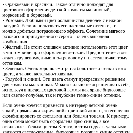
• Оранжевый и красный. Также отлично подходят для
цветового оформления детской комнаты малиновый,
морковный и бордовый.
• Розовый. Любимый цвет большинства девочек с нежной
натурой. Если использовать его пастельные оттенки, то
можно добиться потрясающего эффекта. Сочетание мягкого
розового и приглушенного серого – очень выгодная
комбинация.
• Желтый. Не стоит слишком активно использовать этот цвет
в чистом виде при оформлении детской. Предпочтение стоит
отдать грушевому, лимонно-кремовому и пастельно-желтому
оттенкам.
• Зеленый. Очень хорошо смотрятся болотные оттенки этого
цвета, а также пастельно-травяные.
• Голубой и синий. Эти цвета станут прекрасным решением
для комнаты мальчишки. Можно сильно не ограничивать себя,
используя в пределах цветовой гаммы как яркие бирюзовые
или светло-голубые, так и глубокие темно-синие оттенки.
Если очень хочется привнести в интерьер детской очень
яркий, прямо-таки «кричащий» цветовой акцент, то его лучше
скомбинировать со светлыми или белыми тонами. К примеру,
одна стена может быть оформлена ярко-синим, а все
остальные – белым цветом.Кстати, в этом году актуальными
являются светло-зеленые, бирюзовые, розовые, синие оттенки