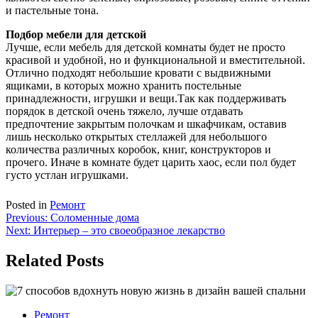
и пастельные тона.
Подбор мебели для детской
Лучше, если мебель для детской комнаты будет не просто
красивой и удобной, но и функциональной и вместительной.
Отлично подходят небольшие кровати с выдвижными
ящиками, в которых можно хранить постельные
принадлежности, игрушки и вещи.Так как поддерживать
порядок в детской очень тяжело, лучше отдавать
предпочтение закрытым полочкам и шкафчикам, оставив
лишь несколько открытых стеллажей для небольшого
количества различных коробок, книг, конструкторов и
прочего. Иначе в комнате будет царить хаос, если пол будет
густо устлан игрушками.
Posted in
Ремонт
Навигация
Previous:
Соломенные дома
Next:
Интерьер – это своеобразное лекарство
по
записям
Related Posts
Ремонт