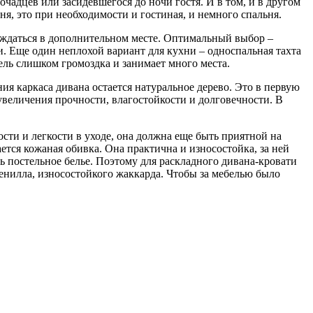
очадцев или засидевшегося до ночи гостя. И в том, и в другом
ня, это при необходимости и гостиная, и немного спальня.
уждаться в дополнительном месте. Оптимальный выбор –
. Еще один неплохой вариант для кухни – односпальная тахта
ль слишком громоздка и занимает много места.
я каркаса дивана остается натуральное дерево. Это в первую
увеличения прочности, влагостойкости и долговечности. В
ти и легкости в уходе, она должна еще быть приятной на
ется кожаная обивка. Она практична и износостойка, за ней
ть постельное белье. Поэтому для раскладного дивана-кровати
нилла, износостойкого жаккарда. Чтобы за мебелью было