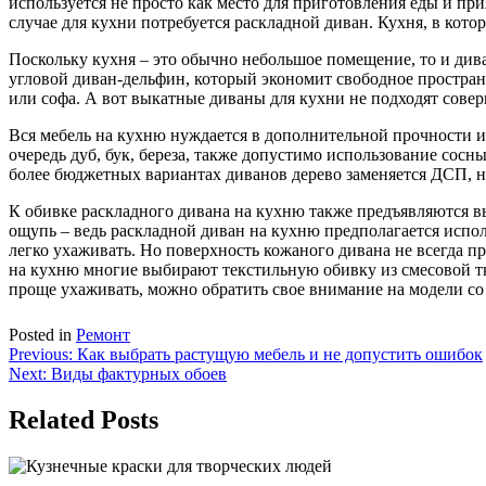
используется не просто как место для приготовления еды и прия
случае для кухни потребуется раскладной диван. Кухня, в кото
Поскольку кухня – это обычно небольшое помещение, то и див
угловой диван-дельфин, который экономит свободное простран
или софа. А вот выкатные диваны для кухни не подходят сове
Вся мебель на кухню нуждается в дополнительной прочности и
очередь дуб, бук, береза, также допустимо использование сос
более бюджетных вариантах диванов дерево заменяется ДСП, н
К обивке раскладного дивана на кухню также предъявляются в
ощупь – ведь раскладной диван на кухню предполагается испол
легко ухаживать. Но поверхность кожаного дивана не всегда пр
на кухню многие выбирают текстильную обивку из смесовой тк
проще ухаживать, можно обратить свое внимание на модели с
Posted in
Ремонт
Навигация
Previous:
Как выбрать растущую мебель и не допустить ошибок
Next:
Виды фактурных обоев
по
записям
Related Posts