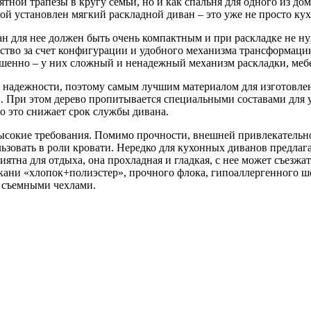
тной трапезы в кругу семьи, но и как спальня для одного из дом
рой установлен мягкий раскладной диван – это уже не просто кух
ан для нее должен быть очень компактным и при раскладке не н
ство за счет конфигурации и удобного механизма трансформации
ршенно – у них сложный и ненадежный механизм раскладки, мебе
 надежности, поэтому самым лучшим материалом для изготовлени
ны. При этом дерево пропитывается специальными составами для 
о это снижает срок службы дивана.
ысокие требования. Помимо прочности, внешней привлекательнос
ьзовать в роли кровати. Нередко для кухонных диванов предлага
иятна для отдыха, она прохладная и гладкая, с нее может съезжа
ани «хлопок+полиэстер», прочного флока, гипоаллергенного ше
о съемными чехлами.