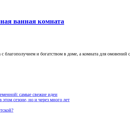
ьная ванная комната
на с благополучием и богатством в доме, а комната для омовени
ременной: самые свежие идеи
 этом сезоне, но и через много лет
етской?