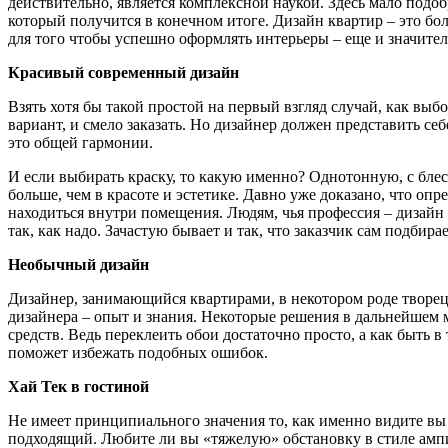
действительно, является комплексной наукой. Здесь мало подоб
который получится в конечном итоге. Дизайн квартир – это бол
для того чтобы успешно оформлять интерьеры – еще и значител
Красивый современный дизайн
Взять хотя бы такой простой на первый взгляд случай, как выб
вариант, и смело заказать. Но дизайнер должен представить себ
это общей гармонии.
И если выбирать краску, то какую именно? Однотонную, с блес
больше, чем в красоте и эстетике. Давно уже доказано, что оп
находиться внутри помещения. Людям, чья профессия – дизайн 
так, как надо. Зачастую бывает и так, что заказчик сам подбир
Необычный дизайн
Дизайнер, занимающийся квартирами, в некотором роде творец. 
дизайнера – опыт и знания. Некоторые решения в дальнейшем 
средств. Ведь переклеить обои достаточно просто, а как быть
поможет избежать подобных ошибок.
Хай Тек в гостиной
Не имеет принципиального значения то, как именно видите вы
подходящий. Любите ли вы «тяжелую» обстановку в стиле ампи