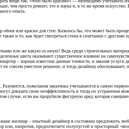
рать вещи так, «чтоб было красиво» — необходимо учитывать их 
ьше, чем просто ремонт, это и наука и, в то же время искусство
ьного опыта.
ор обоев или краски для стен. Казалось бы, что может быть прощ
е также и то, как будет смотреться стена в сочетании с другими 
тками или же какую-то иную? Ведь среди строительных материал
ределенные цвета оказывают существенное влияние на самочувств
квартир – хорошо известны данные тонкости, и заказав услуги д
ает не совсем уместное решение, и тогда дизайнер обосновывает, 
Разумеется, пожелания заказчика учитываются в самую первую оч
могут доказать свою неэффективность и тогда их устранения мо
 в том случае, если вы прорубили фигурную арку, которая совер
 ваше жилище – опытный дизайнер в состоянии предложить любы
р или, напротив, предпочитаете полупустой и просторный «япо