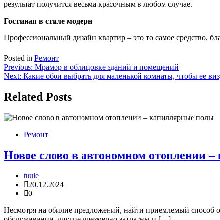
результат получится весьма красочным в любом случае.
Гостиная в стиле модерн
Профессиональный дизайн квартир – это то самое средство, б
Posted in
Ремонт
Навигация
Previous:
Мрамор в облицовке зданий и помещений
Next:
Какие обои выбрать для маленькой комнаты, чтобы ее ви
по
записям
Related Posts
Ремонт
Новое слово в автономном отоплении 
tuule
20.12.2024
0
Несмотря на обилие предложений, найти приемлемый способ о
обслуживании, другие чрезмерно затратны и […]