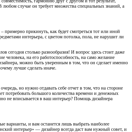
совместимость, гармонию друг с другом и тот результат,
. В любом случае он требует множества специальных знаний, а
е – примерно прикинуть, как будет смотреться тот или иной
предметами интерьера, с цветом потолка, пола, не нарушит ли
ов сегодня столько разнообразия! И вопрос здесь стоит даже
ие человека, на его работоспособность, на само желание
изайнера, можно быть уверенным в том, что он сделает именно
почему лучше сделать иначе.
ередь, но нужно отдавать себе отчет в том, что на стороне
жет потребовать большого количества времени и денежных
шенно не вписывается в ваш интерьер? Помощь дизайнера
е варианты, и вам останется лишь выбрать наиболее
нский интерьер» — дизайнер всегда даст вам нужный совет, и