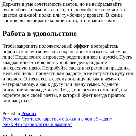
Держите в уме сочетаемость цветов, но не выбрасывайте
рулон обоев только из-за того, что он якобы не сочетается с
цветом книжной полки или тумбочки у кровати. В конце
концов, вы выбираете конкретно то, что нравится вам.
Работа в удовольствие
Чтобы закрепить положительный эффект, постарайтесь
подойти к делу творчески, сохраняя энтузиазм и улыбку на
лице! Подключите к процессу родственников и друзей. Пусть
каждый внесет свою лепту в общее дело, подкинет
интересную идею. Попробуйте сделать из ремонта праздник.
Ведь его цель – принести вам радость, а не истратить кучу сил
и нервов. Отнеситесь к своему жилищу не как к чему-то
материальному, а как к другу или члену семьи. Уделите
внимание мелким деталям. Тогда, вне всяких сомнений, вы
обретете дом своей мечты, в который будет всегда приятно
возвращаться!
Posted in
Ремонт
Навигация
Previous:
Что такое каретная стяжка и с чем её «едят»
Next:
Что такое элитный ламинат
по