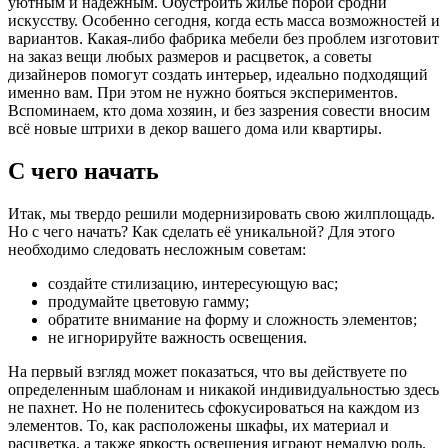
уютным и надежным. Обустроить жилье порой сродни
искусству. Особенно сегодня, когда есть масса возможностей и
вариантов. Какая-либо фабрика мебели без проблем изготовит
на заказ вещи любых размеров и расцветок, а советы
дизайнеров помогут создать интерьер, идеально подходящий
именно вам. При этом не нужно бояться экспериментов.
Вспоминаем, кто дома хозяин, и без зазрения совести вносим
всё новые штрихи в декор вашего дома или квартиры.
С чего начать
Итак, мы твердо решили модернизировать свою жилплощадь.
Но с чего начать? Как сделать её уникальной? Для этого
необходимо следовать несложным советам:
создайте стилизацию, интересующую вас;
продумайте цветовую гамму;
обратите внимание на форму и сложность элементов;
не игнорируйте важность освещения.
На первый взгляд может показаться, что вы действуете по
определенным шаблонам и никакой индивидуальностью здесь
не пахнет. Но не поленитесь сфокусироваться на каждом из
элементов. То, как расположены шкафы, их материал и
расцветка, а также яркость освещения играют немалую роль.