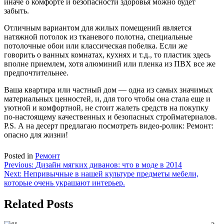
иначе о комфорте и безопасности здоровья можно будет
забыть.
Отличным вариантом для жилых помещений является
натяжной потолок из тканевого полотна, специальные
потолочные обои или классическая побелка. Если же
говорить о ванных комнатах, кухнях и т.д., то пластик здесь
вполне приемлем, хотя алюминий или пленка из ПВХ все же
предпочтительнее.
Ваша квартира или частный дом — одна из самых значимых
материальных ценностей, и, для того чтобы она стала еще и
уютной и комфортной, не стоит жалеть средств на покупку
по-настоящему качественных и безопасных стройматериалов.
P.S. А на десерт предлагаю посмотреть видео-ролик: Ремонт:
опасно для жизни!
Posted in
Ремонт
Навигация
Previous:
Дизайн мягких диванов: что в моде в 2014
Next:
Непривычные в нашей культуре предметы мебели,
по
которые очень украшают интерьер.
записям
Related Posts