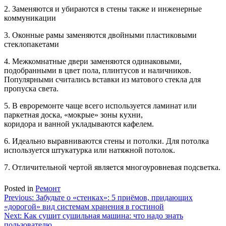
2. Заменяются и убираются в стены также и инженерные
коммуникации
3. Оконные рамы заменяются двойными пластиковыми
стеклопакетами
4. Межкомнатные двери заменяются одинаковыми,
подобранными в цвет пола, плинтусов и наличников.
Популярными считались вставки из матового стекла для
пропуска света.
5. В евроремонте чаще всего используется ламинат или
паркетная доска, «мокрые» зоны кухни,
коридора и ванной укладываются кафелем.
6. Идеально выравниваются стены и потолки. Для потолка
используется штукатурка или натяжной потолок.
7. Отличительной чертой является многоуровневая подсветка.
Posted in
Ремонт
Навигация
Previous:
Забудьте о «стенках»: 5 приёмов, придающих
«дорогой» вид системам хранения в гостиной
по
Next:
Как сушит сушильная машина: что надо знать
пользователю