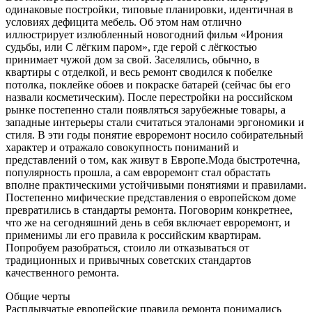
одинаковые постройки, типовые планировки, идентичная в
условиях дефицита мебель. Об этом нам отлично
иллюстрирует излюбленный новогодний фильм «Ирония
судьбы, или С лёгким паром», где герой с лёгкостью
принимает чужой дом за свой. Заселялись, обычно, в
квартиры с отделкой, и весь ремонт сводился к побелке
потолка, поклейке обоев и покраске батарей (сейчас бы его
назвали косметическим). После перестройки на российском
рынке постепенно стали появляться зарубежные товары, а
западные интерьеры стали считаться эталонами эргономики и
стиля. В эти годы понятие евроремонт носило собирательный
характер и отражало совокупность пониманий и
представлений о том, как живут в Европе.Мода быстротечна,
популярность прошла, а сам евроремонт стал обрастать
вполне практическими устойчивыми понятиями и правилами.
Постепенно мифические представления о европейском доме
превратились в стандарты ремонта. Поговорим конкретнее,
что же на сегодняшний день в себя включает евроремонт, и
применимы ли его правила к российским квартирам.
Попробуем разобраться, стоило ли отказываться от
традиционных и привычных советских стандартов
качественного ремонта.
Общие черты
Расплывчатые европейские правила ремонта понимались