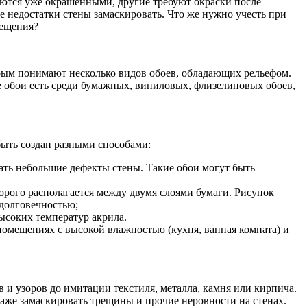
даются уже окрашенными, другие требуют окраски после
е недостатки стены замаскировать. Что же нужно учесть при
мещения?
орым понимают несколько видов обоев, обладающих рельефом.
е обои есть среди бумажных, виниловых, флизелиновых обоев,
ыть создан разными способами:
вать небольшие дефекты стены. Такие обои могут быть
орого располагается между двумя слоями бумаги. Рисунок
 долговечностью;
ысоких температур акрила.
помещениях с высокой влажностью (кухня, ванная комната) и
 и узоров до имитации текстиля, металла, камня или кирпича.
аже замаскировать трещины и прочие неровности на стенах.