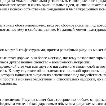
ер рисунка может значительно различаться. Некоторые обои про
волит воплотить в жизнь оригинальные идеи, да еще и некоторы
ученная поверхность отвечала ожиданиям и была украшением по
актурных обоев невозможно, ведь это сборное понятие, под кот
аются, поэтому и свойства разные. На данный момент фактурны
ои могут быть фактурными, причем рельефный рисунок может б
ойные стоят дороже, они более жесткие, поэтому позволяют скры
чают другое ценное свойство – возможность покраски;
ревесной стружки или другого натурального сырья, слой из кот
лесть. К тому же, такие обои отличаются неплохой прочностью и
которых наносится рисунок из вспененного под воздействием в
и просты в монтаже экологичны и относительно недороги, но в 
ользовать.
го тиснения. Рисунок может быть совершенно любым: от цветков
обходимом стиле, а благодаря самым объемным рисункам можно д