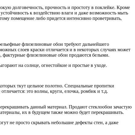
окую долговечность, прочность и простоту в поклейке. Кроме
 устойчивость к воздействию влаги и даже возможность мыть
этому помещение либо придется интенсивно проветривать,
 рельефные флизелиновые обои требуют дальнейшего
зможных слоев краски отличается и в некоторых случаях может
о, фактурные флизелиновые обои продаются белыми.
горают на солнце, огнестойкие и простые в уходе.
 которых ткут цельное полотно. Специальные пропитки
личается: это волны, круги, елочка, ромбик и т.д.
 перекрашивать данный материал. Продают стеклообои зачастую
материалы, их в будущем также можно будет перекрашивать.
гут не просто скрывать небольшие дефекты стен, а даже