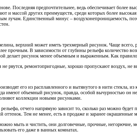
ове. Последняя предпочтительнее, ведь обеспечивает более выс
ют и массой других преимуществ, среди которых более высокая
ечным лучам. Единственный минус – воздухонепроницаемость, по
стен.
зелина, верхний может иметь трехмерный рисунок. Чаще всего,
олее прочным. В зависимости от глубины рельефа количество во
слой делает рисунок менее объемным и выраженным. Как правил
 не рвутся, ремонтопригодные, хорошо пропускают воздух, не вы
изводят его из расплавленного и вытянутого в нити стекла, из
а имеют объемный рисунок, правда, особой вычурностью он не от
полняют коллекции новыми рисунками.
рельефа, отчего напрямую зависит то, сколько раз можно будет
 оттенок. Тем не менее, есть в продаже и заранее окрашенные 
ожно мыть и чистить, они долговечные, прочные, негорючие, мо
ьзовать его даже в ванных комнатах.