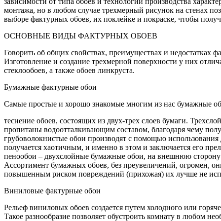
зависимости от типа обоев и технологии производства характ
монтажа, но в любом случае трехмерный рисунок на стенах поз
выборе фактурных обоев, их поклейке и покраске, чтобы пол
ОСНОВНЫЕ ВИДЫ ФАКТУРНЫХ ОБОЕВ
Говорить об общих свойствах, преимуществах и недостатках ф
Изготовление и создание трехмерной поверхности у них отлич
стеклообоев, а также обоев линкруста.
Бумажные фактурные обои
Самые простые и хорошо знакомые многим из нас бумажные об
теснение обоев, состоящих из двух-трех слоев бумаги. Трехсл
пропитаны водоотталкивающим составом, благодаря чему полу
грубоволокнистые обои производят с помощью использования д
получается хаотичным, и именно в этом и заключается его пре
пенообои – двухслойные бумажные обои, на внешнюю сторону 
Ассортимент бумажных обоев, без преувеличений, огромен, он
повышенным риском повреждений (прихожая) их лучше не исп
Виниловые фактурные обои
Рельеф виниловых обоев создается путем холодного или горяче
Такое разнообразие позволяет обустроить комнату в любом не