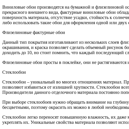
Виниловые обои производятся на бумажной и флизелиновой осн
прекрасного внешнего вида, фактурные виниловые обои облада
поверхность материала, отсутствие усадки, стойкость к солн
либо использовать такие обои для оформления одной или двух 
Флизелиновые фактурные обои
Данный тип покрытия изготавливают из нескольких слоев фли
окрашивания, и краска позволяет сделать объемный рисунок б
доходить до 10, но стоит помнить, что каждый последующий 
Флизелиновые обои просты в поклейке, они не растягиваются и
Стеклообои
Стеклообои – уникальный во многих отношениях материал. Про
позволяют избавиться от излишней хрупкости. Стеклообои всегд
Производители данного отделочного материала постоянно по
При выборе стеклообоев нужно обращать внимание на глубину 
бесцветными, поэтому окрасить их можно в любой необходимый
Стеклообои легко переносят повышенную влажность, их даже м
укреплять их. Уникальные свойства материала позволяют испол