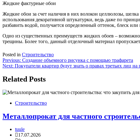
Жидкие фактурные обои
Жидкие обои за счет наличия в них волокон целлюлозы, шелка
использования декоративной штукатурки, ведь даже по принци
разбавить водой, получается определенный оттенок, блеск или
Одно из существенных преимуществ жидких обоев – возможнос
трещины. Более того, данный отделочный материал пропускае
Posted in
Строительство
Навигация
Previous:
Создание объемного рисунка с помощью трафарета
Next:
Покупатели квартир будут знать о правах третьих лиц на
по
записям
Related Posts
Строительство
Металлопрокат для частного строительс
tuule
17.07.2026