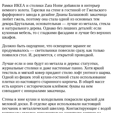
Рамки ИКЕА и столики Zara Home добавили в интерьер
немного золота. Тарелки на стене в гостиной от Гжельского
фарфорового завода в дизайне Дианы Балашовой: заказчица
любит гжель, поэтому она стала одной из основных тем
декора.Брутальная, основательная — лучше из металла, стекла
и натурального дерева. Однако без лишних деталей: если
кухонная мебель, то с гладкими фасадами и лучше без верхних
шкафов.
Должно быть ощущение, что освещение заранее не
продумывалось — светильники повесили сразу, как только
появился стол. И, разумеется, с открытой проводкой.
Лучше если и они будут из металла и дерева: статуэтки,
журнальные столики и даже настенные панно. Хотя яркий
текстиль и мягкий ковер придают стилю лофт уютного шарма.
Одной из фишек этой кухни-гостиной стало использование
плитки из настоящего старинного кирпича. В общей массе
есть кирпич с историческим клеймом: буквы на нем
совпадают с инициалами заказчицы.
Стены в зоне кухни и холодильник покрасили краской для
меловой доски. В отделке арки использовали настоящий
песчаник и металлический швеллер. Контактирующие с водой
материалы отделки дополнительно защитили: кирпич на