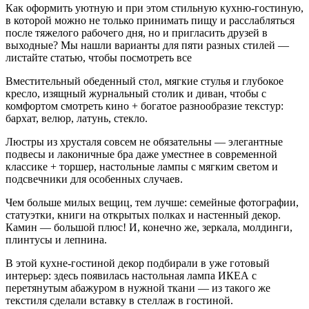
Как оформить уютную и при этом стильную кухню-гостиную,
в которой можно не только принимать пищу и расслабляться
после тяжелого рабочего дня, но и пригласить друзей в
выходные? Мы нашли варианты для пяти разных стилей —
листайте статью, чтобы посмотреть все
Вместительный обеденный стол, мягкие стулья и глубокое
кресло, изящный журнальный столик и диван, чтобы с
комфортом смотреть кино + богатое разнообразие текстур:
бархат, велюр, латунь, стекло.
Люстры из хрусталя совсем не обязательны — элегантные
подвесы и лаконичные бра даже уместнее в современной
классике + торшер, настольные лампы с мягким светом и
подсвечники для особенных случаев.
Чем больше милых вещиц, тем лучше: семейные фотографии,
статуэтки, книги на открытых полках и настенный декор.
Камин — большой плюс! И, конечно же, зеркала, молдинги,
плинтусы и лепнина.
В этой кухне-гостиной декор подбирали в уже готовый
интерьер: здесь появилась настольная лампа ИКЕА с
перетянутым абажуром в нужной ткани — из такого же
текстиля сделали вставку в стеллаж в гостиной.