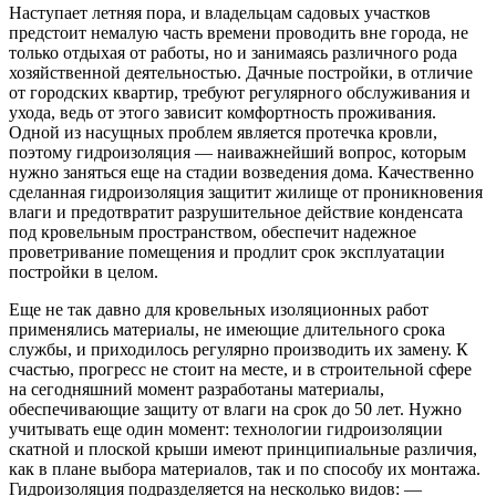
Наступает летняя пора, и владельцам садовых участков
предстоит немалую часть времени проводить вне города, не
только отдыхая от работы, но и занимаясь различного рода
хозяйственной деятельностью. Дачные постройки, в отличие
от городских квартир, требуют регулярного обслуживания и
ухода, ведь от этого зависит комфортность проживания.
Одной из насущных проблем является протечка кровли,
поэтому гидроизоляция — наиважнейший вопрос, которым
нужно заняться еще на стадии возведения дома. Качественно
сделанная гидроизоляция защитит жилище от проникновения
влаги и предотвратит разрушительное действие конденсата
под кровельным пространством, обеспечит надежное
проветривание помещения и продлит срок эксплуатации
постройки в целом.
Еще не так давно для кровельных изоляционных работ
применялись материалы, не имеющие длительного срока
службы, и приходилось регулярно производить их замену. К
счастью, прогресс не стоит на месте, и в строительной сфере
на сегодняшний момент разработаны материалы,
обеспечивающие защиту от влаги на срок до 50 лет. Нужно
учитывать еще один момент: технологии гидроизоляции
скатной и плоской крыши имеют принципиальные различия,
как в плане выбора материалов, так и по способу их монтажа.
Гидроизоляция подразделяется на несколько видов: —