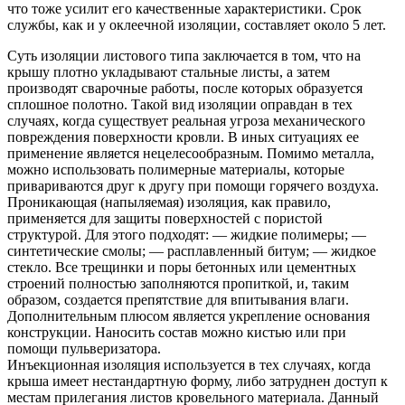
что тоже усилит его качественные характеристики. Срок
службы, как и у оклеечной изоляции, составляет около 5 лет.
Суть изоляции листового типа заключается в том, что на
крышу плотно укладывают стальные листы, а затем
производят сварочные работы, после которых образуется
сплошное полотно. Такой вид изоляции оправдан в тех
случаях, когда существует реальная угроза механического
повреждения поверхности кровли. В иных ситуациях ее
применение является нецелесообразным. Помимо металла,
можно использовать полимерные материалы, которые
привариваются друг к другу при помощи горячего воздуха.
Проникающая (напыляемая) изоляция, как правило,
применяется для защиты поверхностей с пористой
структурой. Для этого подходят: — жидкие полимеры; —
синтетические смолы; — расплавленный битум; — жидкое
стекло. Все трещинки и поры бетонных или цементных
строений полностью заполняются пропиткой, и, таким
образом, создается препятствие для впитывания влаги.
Дополнительным плюсом является укрепление основания
конструкции. Наносить состав можно кистью или при
помощи пульверизатора.
Инъекционная изоляция используется в тех случаях, когда
крыша имеет нестандартную форму, либо затруднен доступ к
местам прилегания листов кровельного материала. Данный