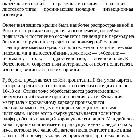
оклеечная изоляция; — окрасочная изоляция; — изоляция
листового типа; — проникающая изоляция; — инъекционная
изоляция.
Оклеечная защита крыши была наиболее распространенной в
России на протяжении длительного времени, но сейчас
появилась и постепенно сохраняется тенденция к переходу на
битумные и рулонные средства на полимерной основе.
Традиционными материалами для оклеечной защиты, весьма
надежными и износостойкими, являются: — рубероид; —
пергамин; — толь; — гидростеклоизол; — стекловойлок. К
более новым, современным материалам, относят полиэтилен,
изопласт, винипласт, полихлорвинил.
Рубероид представляет собой пропитанный битумом картон,
который крепится на стропила с нахлестом соседних полос
10-13 см. Стыки тоже обрабатываются расплавленным
битумом во избежание проникновения влаги. Фиксация
материала к кровельному каркасу производится
специальными гвоздями с широкими оцинкованными
шляпками. После этого сверху укладывается волнистый
шифер, обеспечивающий хорошую вентиляцию. У подобного
вида гидроизоляции имеется ряд существенных недостатков,
из-за которых всё чаще обыватели предпочитают иные виды
защиты. Например, укладка ее происходит при помощи как