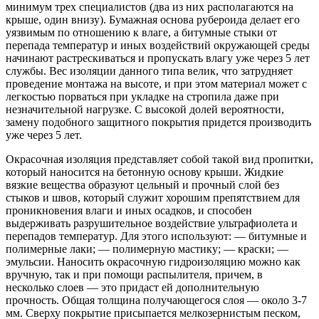
минимум трех специалистов (два из них располагаются на
крыше, один внизу). Бумажная основа рубероида делает его
уязвимым по отношению к влаге, а битумные стыки от
перепада температур и иных воздействий окружающей среды
начинают растрескиваться и пропускать влагу уже через 5 лет
службы. Вес изоляции данного типа велик, что затрудняет
проведение монтажа на высоте, и при этом материал может с
легкостью порваться при укладке на стропила даже при
незначительной нагрузке. С высокой долей вероятности,
замену подобного защитного покрытия придется производить
уже через 5 лет.
Окрасочная изоляция представляет собой такой вид пропитки,
который наносится на бетонную основу крыши. Жидкие
вязкие вещества образуют цельный и прочный слой без
стыков и швов, который служит хорошим препятствием для
проникновения влаги и иных осадков, и способен
выдерживать разрушительное воздействие ультрафиолета и
перепадов температур. Для этого используют: — битумные и
полимерные лаки; — полимерную мастику; — краски; —
эмульсии. Наносить окрасочную гидроизоляцию можно как
вручную, так и при помощи распылителя, причем, в
несколько слоев — это придаст ей дополнительную
прочность. Общая толщина получающегося слоя — около 3-7
мм. Сверху покрытие присыпается мелкозернистым песком,