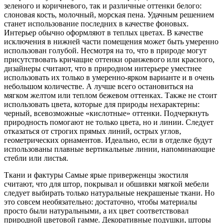
зеленого и коричневого, так и различные оттенки белого:
слоновая кость, молочный, морская пена. Удачным решением
станет использование последних в качестве фоновых.
Интерьер обычно оформляют в теплых цветах. В качестве
исключения в нижней части помещения может быть умеренно
использован голубой. Несмотря на то, что в природе могут
присутствовать кричащие оттенки оранжевого или красного,
дизайнеры считают, что в природном интерьере уместнее
использовать их только в умеренно-ярком варианте и в очень
небольшом количестве. А лучше всего остановиться на
мягком желтом или теплом бежевом оттенках. Также не стоит
использовать цвета, которые для природы нехарактерны:
черный, всевозможные «кислотные» оттенки. Подчеркнуть
природность помогают не только цвета, но и линии. Следует
отказаться от строгих прямых линий, острых углов,
геометрических орнаментов. Идеально, если в отделке будут
использованы плавные вертикальные линии, напоминающие
стебли или листья.
Ткани и фактуры Самые ярые приверженцы экостиля
считают, что для штор, покрывал и обшивки мягкой мебели
следует выбирать только натуральные некрашеные ткани. Но
это совсем необязательно: достаточно, чтобы материалы
просто были натуральными, а их цвет соответствовал
природной цветовой гамме. Декоративные подушки, шторы