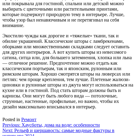
или покрывала для гостиной, спальни или детской можно
выбирать с цветочными или растительными принтами,
которые подчеркнут природную тему в интерьере. Лучше,
чтобы узор был ненавязчивым и не перетягивал на себя
внимание.
Экостилю чужды как дорогие и «тяжелые» ткани, так и
обилие украшений. Классические шторы с ламбрекенами,
оборками или множественными складками следует оставить
для других интерьеров. А вот купить шторы из невесомого
сатина, ситца или, для большего затемнения, хлопка или льна
— отличное решение. Предпочтение можно отдать как
классическим портьерам, так и японским, рулонным или
римским шторам. Хорошо смотрятся шторы на люверсах или
петлях: чем проще крепления, тем лучше. Плетеные жалюзи-
циновки и рулонные шторы из джута могут использоваться на
кухне или в гостиной. Под стать шторам должны быть и
карнизы. Они могут быть любого вида — потолочные,
струнные, настенные, профильные, но важно, чтобы их
дизайн максимально вписывался в интерьер.
Posted in
Ремонт
Навигация
Previous:
Хаусботы, дома на воде: особенности
Next:
Рельеф и шершавость: самые модные фактуры в
по
интерьере 2024