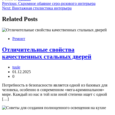
Навигация
Previous:
Скромное обаяние серо-розового интерьера
Next:
Винтажная стилистика интерьера
по
записям
Related Posts
Ремонт
Отличительные свойства
качественных стальных дверей
tuule
01.12.2025
0
Потребность в безопасности является одной из базовых для
человека, особенно в современном «мега-криминальном»
мире. Каждый из нас в той или иной степени ищет с одной
[…]