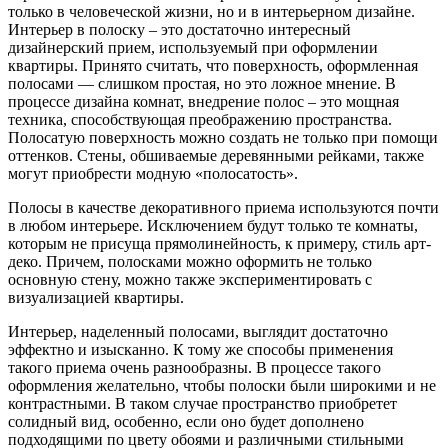
только в человеческой жизни, но и в интерьерном дизайне.
Интерьер в полоску – это достаточно интересный
дизайнерский прием, используемый при оформлении
квартиры. Принято считать, что поверхность, оформленная
полосами — слишком простая, но это ложное мнение. В
процессе дизайна комнат, внедрение полос – это мощная
техника, способствующая преображению пространства.
Полосатую поверхность можно создать не только при помощи
оттенков. Стены, обшиваемые деревянными рейками, также
могут приобрести модную «полосатость».
Полосы в качестве декоративного приема используются почти
в любом интерьере. Исключением будут только те комнаты,
которым не присуща прямолинейность, к примеру, стиль арт-
деко. Причем, полосками можно оформить не только
основную стену, можно также экспериментировать с
визуализацией квартиры.
Интерьер, наделенный полосами, выглядит достаточно
эффектно и изысканно. К тому же способы применения
такого приема очень разнообразны. В процессе такого
оформления желательно, чтобы полоски были широкими и не
контрастными. В таком случае пространство приобретет
солидный вид, особенно, если оно будет дополнено
подходящими по цвету обоями и различными стильными