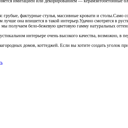
аменяется имитацией или декорированием — керамзитобетонные
я: грубые, фактурные стулья, массивные кровати и столы.Само с
ем лучше она впишется в такой интерьер.Удачно смотрятся в ру
м мы получаем бело-бежевую цветовую гамму натуральных оттен
устикальном интерьере очень высокого качества, возможно, в пе
загородных домов, коттеджей. Если вы хотите создать уголок пр
ть