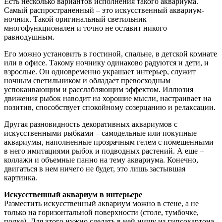
Есть несколько вариантов исполнения такого аквариума.
Самый распространенный – это искусственный аквариум-
ночник. Такой оригинальный светильник
многофункционален и точно не оставит никого
равнодушным.
Его можно установить в гостиной, спальне, в детской комнате
или в офисе. Такому ночнику одинаково радуются и дети, и
взрослые. Он одновременно украшает интерьер, служит
ночным светильником и обладает превосходным
успокаивающим и расслабляющим эффектом. Иллюзия
движения рыбок наводит на хорошие мысли, настраивает на
позитив, способствует спокойному созерцанию и релаксации.
Другая разновидность декоративных аквариумов с
искусственными рыбками – самодельные или покупные
аквариумы, наполненные прозрачным гелем с помещенными
в него имитациями рыбок и подводных растений. А еще –
коллажи и объемные панно на тему аквариума. Конечно,
двигаться в нем ничего не будет, это лишь застывшая
картинка.
Искусственный аквариум в интерьере
Разместить искусственный аквариум можно в стене, а не
только на горизонтальной поверхности (столе, тумбочке,
полке). Для этого нужно сделать в ней нишу из гипсокартона