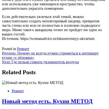
или использовать уже имеющееся пространство, чтобы
дополнительно украсить помещение.
Если действительно увлечься этой темой, можно
самостоятельно создать неповторимый шедевр, превратив
часть стены или всю ее полностью в иллюзию подводного
мира. Мимо такого аквариума точно не пройдет ни один из
ваших гостей.
Источник: https://womanadvice.ru/iskusstvennyy-akvarium
Posted in
Ремонт
Навигация
Previous:
Почему не всегда нужно стремиться к интерьеру
кухни «с обложки»
по
Next:
Где нельзя ставить увлажнитель воздуха
записям
Related Posts
Ремонт
Новый метод есть. Кухни МЕТОД