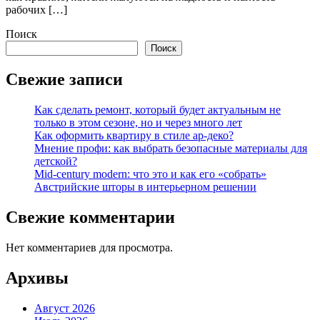
рабочих […]
Поиск
Поиск
Свежие записи
Как сделать ремонт, который будет актуальным не
только в этом сезоне, но и через много лет
Как оформить квартиру в стиле ар-деко?
Мнение профи: как выбрать безопасные материалы для
детской?
Mid-century modern: что это и как его «собрать»
Австрийские шторы в интерьерном решении
Свежие комментарии
Нет комментариев для просмотра.
Архивы
Август 2026