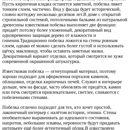
Пусть кирпичная кладка останется заметной, побелка ляжет
тонким слоем, частично. Вид у фасада будет исторический,
словно коттеджу несколько десятков лет.В доме с открытой
стропильной системой, потолочными балками из натуральной
древесины известковая побелка выполняет две функции:
придаёт потолку более ухоженный, декоративный вид
одновременно защищая дерево от влажности и
гниения.Традиционно побелка ложится на стены ровным
слоем, однако её можно сделать более густой и использовать
щётку, макловицу, чтобы оставить заметные мазки.
Декоративный вариант отделки, который смотрится не хуже
современной окрашенной штукатурки.
Известковая побелка — огнеупорный материал, поэтому
хорошо подходит для оформления порталов каминов,
облицовки, отделки кирпичных печей. Служит в интерьере
дольше, чем на фасаде, часто обновлять не придётся, камин
или печь смотрятся привлекательнее, светлее, сливаются с
побеленными стенами.
Побелка отлично подходит для тех, кто хочет простой,
лаконичный интерьер с налётом истории, этники. Стены
необязательно выравнивать до идеального состояния,
напротив, небольшие изъяны, неровности будут придавать
интерьеру ещё более аутентичный облик.В известковую