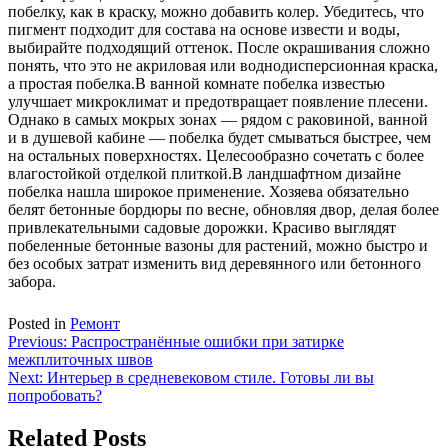
побелку, как в краску, можно добавить колер. Убедитесь, что
пигмент подходит для состава на основе извести и воды,
выбирайте подходящий оттенок. После окрашивания сложно
понять, что это не акриловая или воднодисперсионная краска,
а простая побелка.В ванной комнате побелка известью
улучшает микроклимат и предотвращает появление плесени.
Однако в самых мокрых зонах — рядом с раковиной, ванной
и в душевой кабине — побелка будет смываться быстрее, чем
на остальных поверхностях. Целесообразно сочетать с более
влагостойкой отделкой плиткой.В ландшафтном дизайне
побелка нашла широкое применение. Хозяева обязательно
белят бетонные бордюры по весне, обновляя двор, делая более
привлекательными садовые дорожки. Красиво выглядят
побеленные бетонные вазоны для растений, можно быстро и
без особых затрат изменить вид деревянного или бетонного
забора.
Posted in
Ремонт
Навигация
Previous:
Распространённые ошибки при затирке
межплиточных швов
по
Next:
Интерьер в средневековом стиле. Готовы ли вы
записям
попробовать?
Related Posts