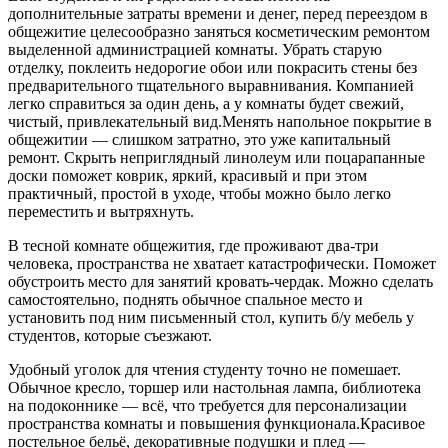
дополнительные затраты времени и денег, перед переездом в
общежитие целесообразно заняться косметическим ремонтом
выделенной администрацией комнаты. Убрать старую
отделку, поклеить недорогие обои или покрасить стены без
предварительного тщательного выравнивания. Компанией
легко справиться за один день, а у комнаты будет свежий,
чистый, привлекательный вид.Менять напольное покрытие в
общежитии — слишком затратно, это уже капитальный
ремонт. Скрыть неприглядный линолеум или поцарапанные
доски поможет коврик, яркий, красивый и при этом
практичный, простой в уходе, чтобы можно было легко
переместить и вытряхнуть.
В тесной комнате общежития, где проживают два-три
человека, пространства не хватает катастрофически. Поможет
обустроить место для занятий кровать-чердак. Можно сделать
самостоятельно, поднять обычное спальное место и
установить под ним письменный стол, купить б/у мебель у
студентов, которые съезжают.
Удобный уголок для чтения студенту точно не помешает.
Обычное кресло, торшер или настольная лампа, библиотека
на подоконнике — всё, что требуется для персонализации
пространства комнаты и повышения функционала.Красивое
постельное бельё, декоративные подушки и плед —