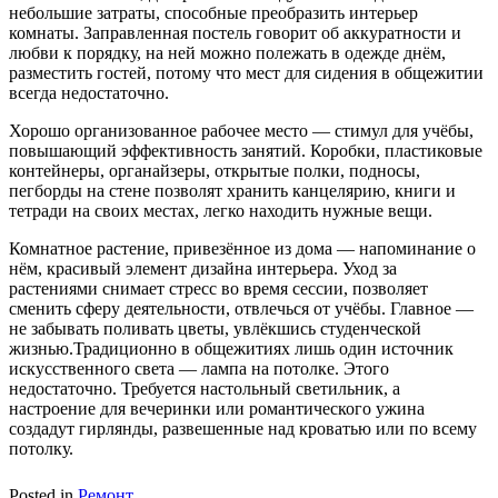
небольшие затраты, способные преобразить интерьер
комнаты. Заправленная постель говорит об аккуратности и
любви к порядку, на ней можно полежать в одежде днём,
разместить гостей, потому что мест для сидения в общежитии
всегда недостаточно.
Хорошо организованное рабочее место — стимул для учёбы,
повышающий эффективность занятий. Коробки, пластиковые
контейнеры, органайзеры, открытые полки, подносы,
пегборды на стене позволят хранить канцелярию, книги и
тетради на своих местах, легко находить нужные вещи.
Комнатное растение, привезённое из дома — напоминание о
нём, красивый элемент дизайна интерьера. Уход за
растениями снимает стресс во время сессии, позволяет
сменить сферу деятельности, отвлечься от учёбы. Главное —
не забывать поливать цветы, увлёкшись студенческой
жизнью.Традиционно в общежитиях лишь один источник
искусственного света — лампа на потолке. Этого
недостаточно. Требуется настольный светильник, а
настроение для вечеринки или романтического ужина
создадут гирлянды, развешенные над кроватью или по всему
потолку.
Posted in
Ремонт