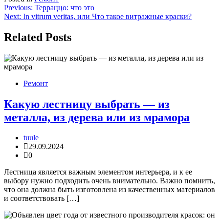
Навигация
Previous:
Терраццо: что это
Next:
In vitrum veritas, или Что такое витражные краски?
по
записям
Related Posts
Ремонт
Какую лестницу выбрать — из
металла, из дерева или из мрамора
tuule
29.09.2024
0
Лестница является важным элементом интерьера, и к ее
выбору нужно подходить очень внимательно. Важно помнить,
что она должна быть изготовлена из качественных материалов
и соответствовать […]