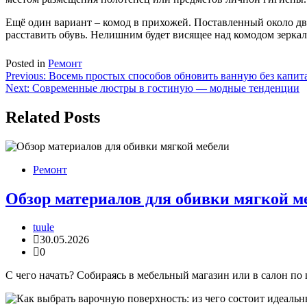
Ещё один вариант – комод в прихожей. Поставленный около две
расставить обувь. Нелишним будет висящее над комодом зеркал
Posted in
Ремонт
Навигация
Previous:
Воcемь простых способов обновить ванную без капит
Next:
Современные люстры в гостиную — модные тенденции
по
записям
Related Posts
Ремонт
Обзор материалов для обивки мягкой м
tuule
30.05.2026
0
С чего начать? Собираясь в мебельный магазин или в салон по