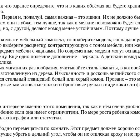
к что заранее определите, что и в каких объёмах вы будете хра
о.
 Первая и, пожалуй, самая важная – это ящики. Их не должно б
м они глубже, тем лучше, так как в мелкие невозможно будет сл
 но, с другой, делают комод менее устойчивым. Поэтому лучше 
 комнате мебельный комплект, то подберите модель, совпадающ
го выберите расцветку, контрастирующую с тоном мебели, или же
предмет мебели с ящиками. Но современные модели могут оснащ
у. Ещё одно полезное дополнение – зеркало. А детский комод м
олика.
х магазинах разнообразия, учитывайте стиль комнаты, в которой
, изготовленную из дерева. Изысканность и роскошь английского
я стильный глянцевый белый или серый комод. Прованс – это м
нутые замысловатые ножки и бронзовые ручки в виде каких-то ф
в интерьере именно этого помещения, так как в нём очень удобн
бенно если она имеет ограничители. По мере роста ребёнка ком
ь фотографии или статуэтки.
одно перемещаться по комнате. Этот предмет должен хорошо осве
лучше убрать в дальний угол, чтобы он не отвлекал кроху и не пр