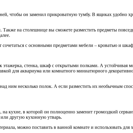
 ней, чтобы он заменил прикроватную тумбу. В ящиках удобно 
. Также на столешнице вы сможете разместить предметы повсед
алее.
ет сочетаться с основными предметами мебели – кроватью и шка
ак этажерка, стенка, шкаф с открытыми полками. А устойчивая 
ставкой для аквариума или комнатного миниатюрного декоративн
над ним несколько полок. А если разместить их необычным спос
, на кухне, в которой он полноценно заменит громоздкий серва
и или другую кухонную утварь.
териала, можно поставить в ванной комнате и использовать для