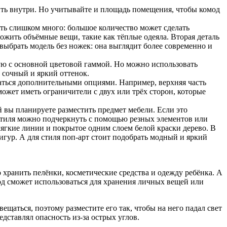
нить внутри. Но учитывайте и площадь помещения, чтобы комод
ыть слишком много: большое количество может сделать
ожить объёмные вещи, такие как тёплые одеяла. Вторая деталь
выбрать модель без ножек: она выглядит более современно и
ую с основной цветовой гаммой. Но можно использовать
 сочный и яркий оттенок.
аться дополнительными опциями. Например, верхняя часть
ожет иметь ограничители с двух или трёх сторон, которые
 вы планируете разместить предмет мебели. Если это
 стиля можно подчеркнуть с помощью резных элементов или
ягкие линии и покрытое одним слоем белой краски дерево. В
игур. А для стиля поп-арт стоит подобрать модный и яркий
о хранить пелёнки, косметические средства и одежду ребёнка. А
од сможет использоваться для хранения личных вещей или
щаться, поэтому разместите его так, чтобы на него падал свет
едставлял опасность из-за острых углов.