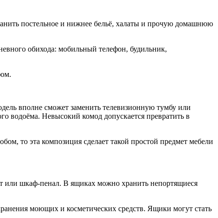
хранить постельное и нижнее бельё, халаты и прочую домашнюю
невного обихода: мобильный телефон, будильник,
фом.
модель вполне сможет заменить телевизионную тумбу или
ого водоёма. Невысокий комод допускается превратить в
обом, то эта композиция сделает такой простой предмет мебели
нт или шкаф-пенал. В ящиках можно хранить непортящиеся
 хранения моющих и косметических средств. Ящики могут стать