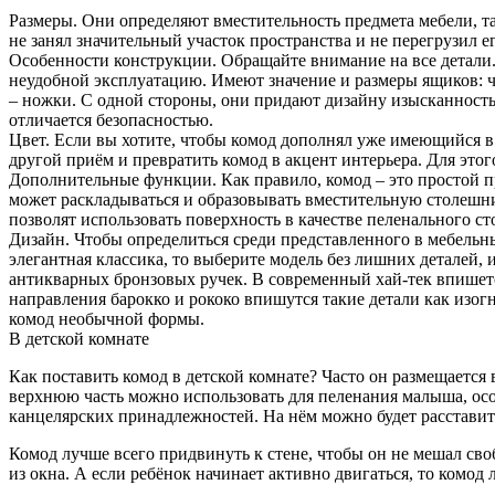
Размеры. Они определяют вместительность предмета мебели, та
не занял значительный участок пространства и не перегрузил ег
Особенности конструкции. Обращайте внимание на все детали.
неудобной эксплуатацию. Имеют значение и размеры ящиков: че
– ножки. С одной стороны, они придают дизайну изысканность,
отличается безопасностью.
Цвет. Если вы хотите, чтобы комод дополнял уже имеющийся в
другой приём и превратить комод в акцент интерьера. Для это
Дополнительные функции. Как правило, комод – это простой 
может раскладываться и образовывать вместительную столешниц
позволят использовать поверхность в качестве пеленального ст
Дизайн. Чтобы определиться среди представленного в мебельны
элегантная классика, то выберите модель без лишних деталей
антикварных бронзовых ручек. В современный хай-тек впишетс
направления барокко и рококо впишутся такие детали как изог
комод необычной формы.
В детской комнате
Как поставить комод в детской комнате? Часто он размещается 
верхнюю часть можно использовать для пеленания малыша, осо
канцелярских принадлежностей. На нём можно будет расставит
Комод лучше всего придвинуть к стене, чтобы он не мешал своб
из окна. А если ребёнок начинает активно двигаться, то комод 