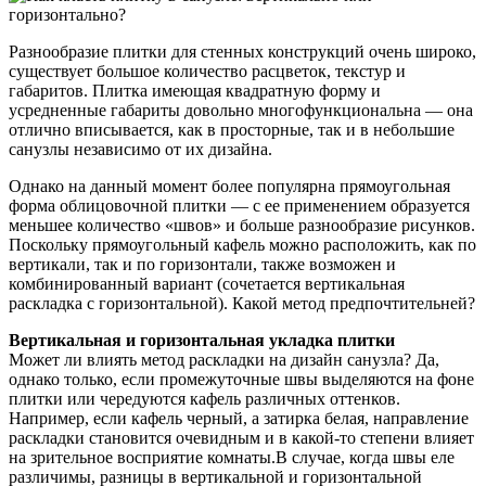
Разнообразие плитки для стенных конструкций очень широко,
существует большое количество расцветок, текстур и
габаритов. Плитка имеющая квадратную форму и
усредненные габариты довольно многофункциональна — она
отлично вписывается, как в просторные, так и в небольшие
санузлы независимо от их дизайна.
Однако на данный момент более популярна прямоугольная
форма облицовочной плитки — с ее применением образуется
меньшее количество «швов» и больше разнообразие рисунков.
Поскольку прямоугольный кафель можно расположить, как по
вертикали, так и по горизонтали, также возможен и
комбинированный вариант (сочетается вертикальная
раскладка с горизонтальной). Какой метод предпочтительней?
Вертикальная и горизонтальная укладка плитки
Может ли влиять метод раскладки на дизайн санузла? Да,
однако только, если промежуточные швы выделяются на фоне
плитки или чередуются кафель различных оттенков.
Например, если кафель черный, а затирка белая, направление
раскладки становится очевидным и в какой-то степени влияет
на зрительное восприятие комнаты.В случае, когда швы еле
различимы, разницы в вертикальной и горизонтальной