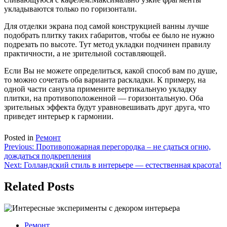
укладываются только по горизонтали.
Для отделки экрана под самой конструкцией ванны лучше
подобрать плитку таких габаритов, чтобы ее было не нужно
подрезать по высоте. Тут метод укладки подчинен правилу
практичности, а не зрительной составляющей.
Если Вы не можете определиться, какой способ вам по душе,
то можно сочетать оба варианта раскладки. К примеру, на
одной части санузла примените вертикальную укладку
плитки, на противоположенной — горизонтальную. Оба
зрительных эффекта будут уравновешивать друг друга, что
приведет интерьер к гармонии.
Posted in
Ремонт
Навигация
Previous:
Противопожарная перегородка – не сдаться огню,
дождаться подкрепления
по
Next:
Голландский стиль в интерьере — естественная красота!
записям
Related Posts
Ремонт