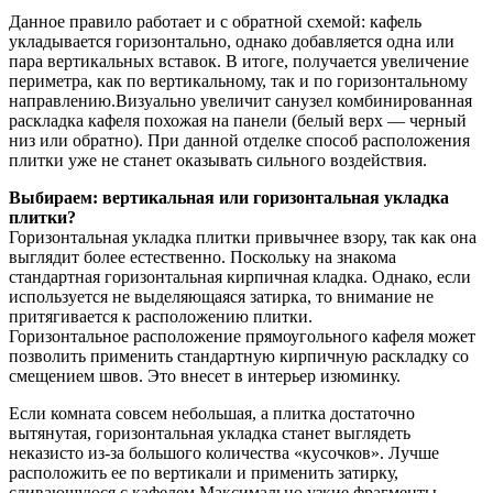
Данное правило работает и с обратной схемой: кафель
укладывается горизонтально, однако добавляется одна или
пара вертикальных вставок. В итоге, получается увеличение
периметра, как по вертикальному, так и по горизонтальному
направлению.Визуально увеличит санузел комбинированная
раскладка кафеля похожая на панели (белый верх — черный
низ или обратно). При данной отделке способ расположения
плитки уже не станет оказывать сильного воздействия.
Выбираем: вертикальная или горизонтальная укладка
плитки?
Горизонтальная укладка плитки привычнее взору, так как она
выглядит более естественно. Поскольку на знакома
стандартная горизонтальная кирпичная кладка. Однако, если
используется не выделяющаяся затирка, то внимание не
притягивается к расположению плитки.
Горизонтальное расположение прямоугольного кафеля может
позволить применить стандартную кирпичную раскладку со
смещением швов. Это внесет в интерьер изюминку.
Если комната совсем небольшая, а плитка достаточно
вытянутая, горизонтальная укладка станет выглядеть
неказисто из-за большого количества «кусочков». Лучше
расположить ее по вертикали и применить затирку,
сливающуюся с кафелем.Максимально узкие фрагменты