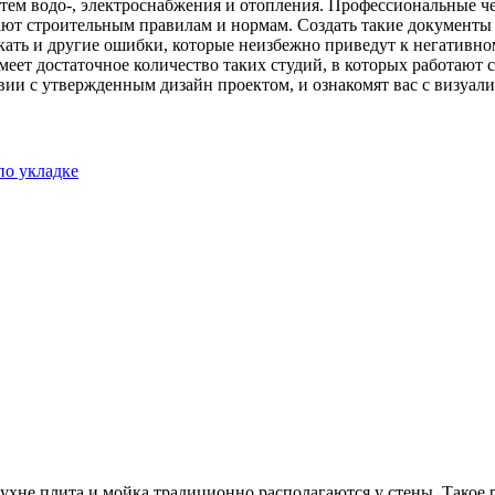
ем водо-, электроснабжения и отопления. Профессиональные че
чают строительным правилам и нормам. Создать такие документ
ать и другие ошибки, которые неизбежно приведут к негативному
имеет достаточное количество таких студий, в которых работают
ствии с утвержденным дизайн проектом, и ознакомят вас с визу
по укладке
хне плита и мойка традиционно располагаются у стены. Такое 