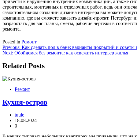
привести к нарушению внутренних коммуникаций, а также сист
строительных, монтажных и отделочных работ, ведь они отве
самостоятельном создании дизайна интерьера вы можете допуск
компанию, где вы сможете заказать дизайн-проект. Петербург 
разработать для вас планы, сметы, рабочие чертежи в соответ
ремонта.
Posted in
Ремонт
Навигация
Previous:
Как сделать пол в бане: варианты покрытий и советы 
Next:
Обойдемся без ремонта: как освежить интерьер жилья
по
записям
Related Posts
Ремонт
Кухня-остров
tuule
18.08.2024
0
В наших типовых небольших квартирах мы привыкли, что на ку