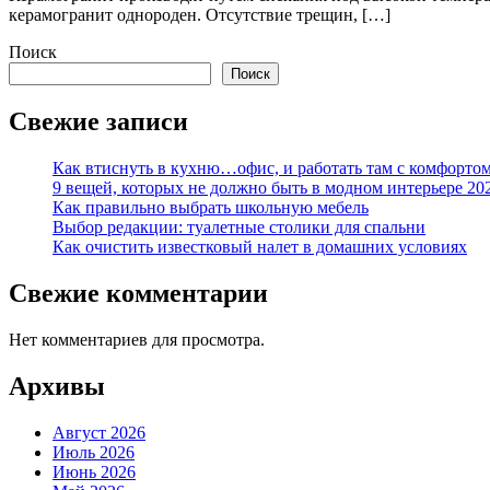
керамогранит однороден. Отсутствие трещин, […]
Поиск
Поиск
Свежие записи
Как втиснуть в кухню…офис, и работать там с комфорто
9 вещей, которых не должно быть в модном интерьере 20
Как правильно выбрать школьную мебель
Выбор редакции: туалетные столики для спальни
Как очистить известковый налет в домашних условиях
Свежие комментарии
Нет комментариев для просмотра.
Архивы
Август 2026
Июль 2026
Июнь 2026