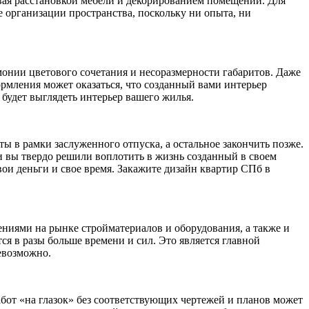
вая расстановкой мебели и декорированием помещений. Для
е организации пространства, поскольку ни опыта, ни
рмонии цветового сочетания и несоразмерности габаритов. Даже
ормления может оказаться, что созданный вами интерьер
 будет выглядеть интерьер вашего жилья.
 в рамки заслуженного отпуска, а остальное закончить позже.
ли вы твердо решили воплотить в жизнь созданный в своем
свои деньги и свое время. Закажите дизайн квартир СПб в
ениями на рынке стройматериалов и оборудования, а также и
я в разы больше времени и сил. Это является главной
евозможно.
абот «на глазок» без соответствующих чертежей и планов может