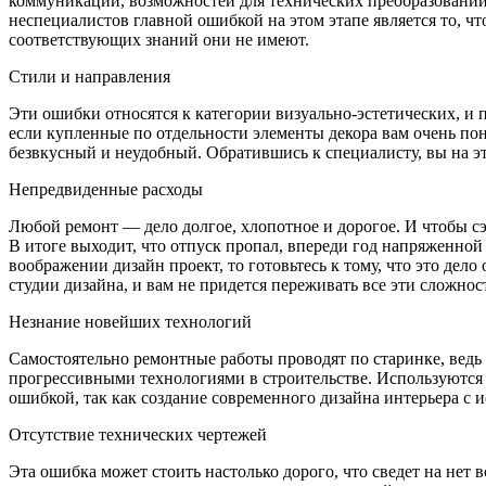
коммуникаций, возможностей для технических преобразований
неспециалистов главной ошибкой на этом этапе является то, ч
соответствующих знаний они не имеют.
Стили и направления
Эти ошибки относятся к категории визуально-эстетических, и 
если купленные по отдельности элементы декора вам очень пон
безвкусный и неудобный. Обратившись к специалисту, вы на эта
Непредвиденные расходы
Любой ремонт — дело долгое, хлопотное и дорогое. И чтобы с
В итоге выходит, что отпуск пропал, впереди год напряженной 
воображении дизайн проект, то готовьтесь к тому, что это дел
студии дизайна, и вам не придется переживать все эти сложнос
Незнание новейших технологий
Самостоятельно ремонтные работы проводят по старинке, ведь
прогрессивными технологиями в строительстве. Используются у
ошибкой, так как создание современного дизайна интерьера с
Отсутствие технических чертежей
Эта ошибка может стоить настолько дорого, что сведет на нет