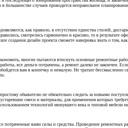
 и последующего зонирования пространства жилища, и заканчи
то в большинстве случаев проводится неправильное планировани
проявляются, как правило, в отсутствии единства стилей, дисга
равились, смотрелись гармонично и красиво, то в результате оф
пе создания дизайн проекта сможете наверняка знать о том, как
экономить, многие пытаются втиснуть основные ремонтные работы
работы, все деньги потрачены, а ремонт далеко не закончен. Ес
о обойдется вам в копеечку и немалую. Не тратьте бессмысленно 
ти.
 простому обывателю не обязательно следить за новыми поступл
старевшие смеси и материалы, для применения которых требуетс
 использованием технологий минувшего века и типовой мебели н
 все потраченные вами силы и средства. Проведение ремонтных р