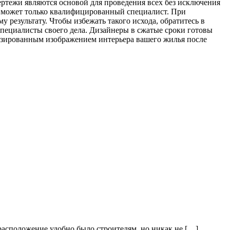
ртежи являются основой для проведения всех без исключения
ы может только квалифицированный специалист. При
 результату. Чтобы избежать такого исхода, обратитесь в
 специалисты своего дела. Дизайнеры в сжатые сроки готовы
ализированным изображением интерьера вашего жилья после
расположение удобно было строителям, но никак не […]