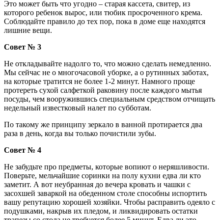
Это может быть что угодно – старая кассета, свитер, из
которого ребенок вырос, или тюбик просроченного крема.
Соблюдайте правило до тех пор, пока в доме еще находятся
лишние вещи.
Совет № 3
Не откладывайте надолго то, что можно сделать немедленно.
Мы сейчас не о многочасовой уборке, а о рутинных заботах,
на которые тратится не более 1-2 минут. Намного проще
протереть сухой салфеткой раковину после каждого мытья
посуды, чем вооружившись специальным средством отчищать
недельный известковый налет по субботам.
По такому же принципу зеркало в ванной протирается два
раза в день, когда вы только почистили зубы.
Совет № 4
Не забудьте про предметы, которые вопиют о неряшливости.
Поверьте, мельчайшие соринки на полу кухни едва ли кто
заметит. А вот неубранная до вечера кровать и чашки с
засохшей заваркой на обеденном столе способны испортить
вашу репутацию хорошей хозяйки. Чтобы расправить одеяло с
подушками, накрыв их пледом, и ликвидировать остатки
трапезы со стола не требуется более 5 минут. Едва ли это