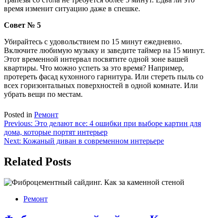
время изменит ситуацию даже в спешке.
Совет № 5
Убирайтесь с удовольствием по 15 минут ежедневно.
Включите любимую музыку и заведите таймер на 15 минут.
Этот временной интервал посвятите одной зоне вашей
квартиры. Что можно успеть за это время? Например,
протереть фасад кухонного гарнитура. Или стереть пыль со
всех горизонтальных поверхностей в одной комнате. Или
убрать вещи по местам.
Posted in
Ремонт
Навигация
Previous:
Это делают все: 4 ошибки при выборе картин для
дома, которые портят интерьер
по
Next:
Кожаный диван в современном интерьере
записям
Related Posts
Ремонт