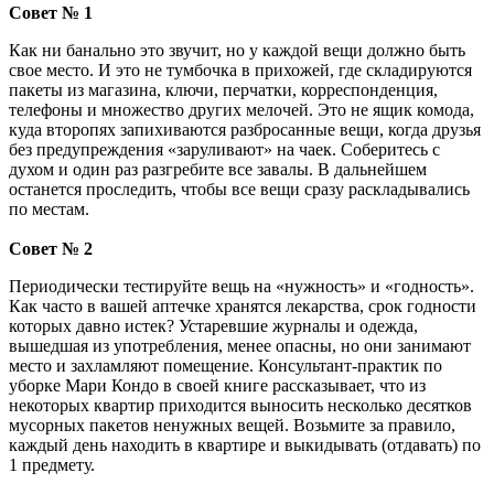
Совет № 1
Как ни банально это звучит, но у каждой вещи должно быть
свое место. И это не тумбочка в прихожей, где складируются
пакеты из магазина, ключи, перчатки, корреспонденция,
телефоны и множество других мелочей. Это не ящик комода,
куда второпях запихиваются разбросанные вещи, когда друзья
без предупреждения «заруливают» на чаек. Соберитесь с
духом и один раз разгребите все завалы. В дальнейшем
останется проследить, чтобы все вещи сразу раскладывались
по местам.
Совет № 2
Периодически тестируйте вещь на «нужность» и «годность».
Как часто в вашей аптечке хранятся лекарства, срок годности
которых давно истек? Устаревшие журналы и одежда,
вышедшая из употребления, менее опасны, но они занимают
место и захламляют помещение. Консультант-практик по
уборке Мари Кондо в своей книге рассказывает, что из
некоторых квартир приходится выносить несколько десятков
мусорных пакетов ненужных вещей. Возьмите за правило,
каждый день находить в квартире и выкидывать (отдавать) по
1 предмету.