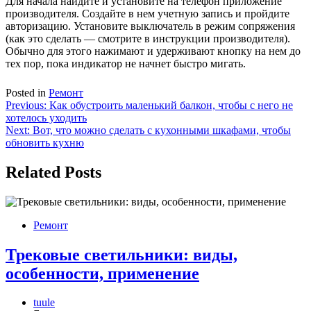
Для начала найдите и установите на телефон приложение
производителя. Создайте в нем учетную запись и пройдите
авторизацию. Установите выключатель в режим сопряжения
(как это сделать — смотрите в инструкции производителя).
Обычно для этого нажимают и удерживают кнопку на нем до
тех пор, пока индикатор не начнет быстро мигать.
Posted in
Ремонт
Навигация
Previous:
Как обустроить маленький балкон, чтобы с него не
хотелось уходить
по
Next:
Вот, что можно сделать с кухонными шкафами, чтобы
записям
обновить кухню
Related Posts
Ремонт
Трековые светильники: виды,
особенности, применение
tuule