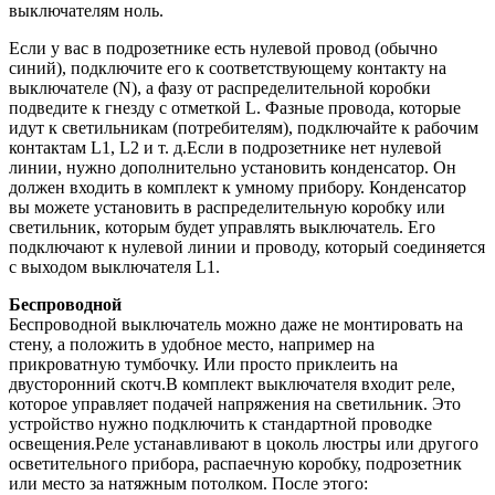
выключателям ноль.
Если у вас в подрозетнике есть нулевой провод (обычно
синий), подключите его к соответствующему контакту на
выключателе (N), а фазу от распределительной коробки
подведите к гнезду с отметкой L. Фазные провода, которые
идут к светильникам (потребителям), подключайте к рабочим
контактам L1, L2 и т. д.Если в подрозетнике нет нулевой
линии, нужно дополнительно установить конденсатор. Он
должен входить в комплект к умному прибору. Конденсатор
вы можете установить в распределительную коробку или
светильник, которым будет управлять выключатель. Его
подключают к нулевой линии и проводу, который соединяется
с выходом выключателя L1.
Беспроводной
Беспроводной выключатель можно даже не монтировать на
стену, а положить в удобное место, например на
прикроватную тумбочку. Или просто приклеить на
двусторонний скотч.В комплект выключателя входит реле,
которое управляет подачей напряжения на светильник. Это
устройство нужно подключить к стандартной проводке
освещения.Реле устанавливают в цоколь люстры или другого
осветительного прибора, распаечную коробку, подрозетник
или место за натяжным потолком. После этого: