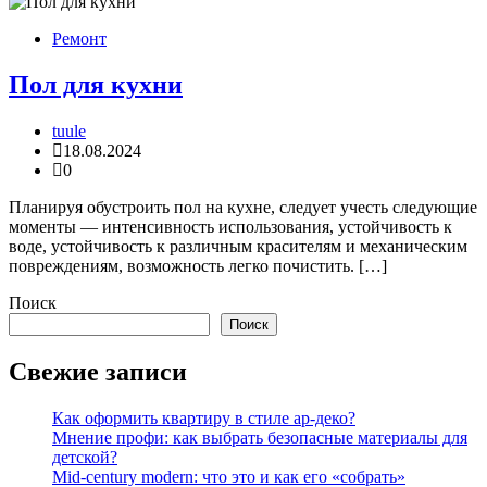
Ремонт
Пол для кухни
tuule
18.08.2024
0
Планируя обустроить пол на кухне, следует учесть следующие
моменты — интенсивность использования, устойчивость к
воде, устойчивость к различным красителям и механическим
повреждениям, возможность легко почистить. […]
Поиск
Поиск
Свежие записи
Как оформить квартиру в стиле ар-деко?
Мнение профи: как выбрать безопасные материалы для
детской?
Mid-century modern: что это и как его «собрать»