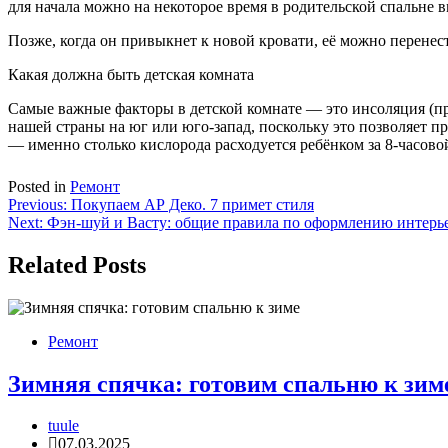
для начала можно на некоторое время в родительской спальне в
Позже, когда он привыкнет к новой кровати, её можно перенест
Какая должна быть детская комната
Самые важные факторы в детской комнате — это инсоляция (пр
нашей страны на юг или юго-запад, поскольку это позволяет п
— именно столько кислорода расходуется ребёнком за 8-часово
Posted in
Ремонт
Навигация
Previous:
Покупаем АР Деко. 7 примет стиля
Next:
Фэн-шуй и Васту: общие правила по оформлению интерь
по
записям
Related Posts
Ремонт
Зимняя спячка: готовим спальню к зим
tuule
07.03.2025