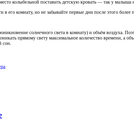
место колыбельной поставить детскую кровать — так у малыша не
и в его комнату, но не забывайте первые дни после этого более 
оникновение солнечного света в комнату) и объём воздуха. По
роникать прямому свету максимальное количество времени, а объ
й сон.
ера
е