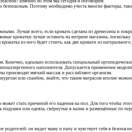
езопасной? Именно об этом мы сегодня и поговорим
и безопасным. Поэтому необходимо учесть многие факторы, такие
ными. Лучше всего, если кровать сделана из древесины и покрыт
ковые кроватки лучше оставить на витрине магазина, поскольку
кроватка из него будет стоить, как две кровати из натурального
м. Конечно, идеально использовать специальный ортопедический
 гипоаллергенного наполнителя. Допускается применение моделе
алы производят мягкий массаж и расслабляют организм.
олиуретан или спанбон, знайте, что таким матрасом вполне можн
то может стать причиной его падения на пол. Для того чтобы это
ть подушки или одеяла, свёрнутые в валик и размещённые по пер
не родителей: он видит маму и папу и чувствует себя в безопасн