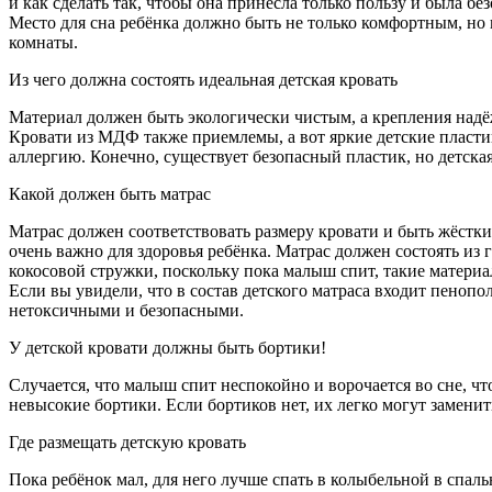
и как сделать так, чтобы она принесла только пользу и была б
Место для сна ребёнка должно быть не только комфортным, но 
комнаты.
Из чего должна состоять идеальная детская кровать
Материал должен быть экологически чистым, а крепления надёж
Кровати из МДФ также приемлемы, а вот яркие детские пласти
аллергию. Конечно, существует безопасный пластик, но детская 
Какой должен быть матрас
Матрас должен соответствовать размеру кровати и быть жёстки
очень важно для здоровья ребёнка. Матрас должен состоять из
кокосовой стружки, поскольку пока малыш спит, такие матери
Если вы увидели, что в состав детского матраса входит пеноп
нетоксичными и безопасными.
У детской кровати должны быть бортики!
Случается, что малыш спит неспокойно и ворочается во сне, ч
невысокие бортики. Если бортиков нет, их легко могут замени
Где размещать детскую кровать
Пока ребёнок мал, для него лучше спать в колыбельной в спаль