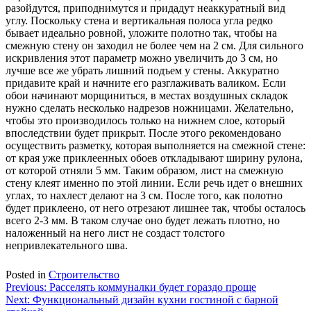
разойдутся, приподнимутся и придадут неаккуратный вид
углу. Поскольку стена и вертикальная полоса угла редко
бывает идеально ровной, уложите полотно так, чтобы на
смежную стену он заходил не более чем на 2 см. Для сильного
искривления этот параметр можно увеличить до 3 см, но
лучше все же убрать лишний подъем у стены. Аккуратно
придавите край и начните его разглаживать валиком. Если
обои начинают морщиниться, в местах воздушных складок
нужно сделать несколько надрезов ножницами. Желательно,
чтобы это производилось только на нижнем слое, который
впоследствии будет прикрыт. После этого рекомендовано
осуществить разметку, которая выполняется на смежной стене:
от края уже приклеенных обоев откладывают ширину рулона,
от которой отняли 5 мм. Таким образом, лист на смежную
стену клеят именно по этой линии. Если речь идет о внешних
углах, то нахлест делают на 3 см. После того, как полотно
будет приклеено, от него отрезают лишнее так, чтобы осталось
всего 2-3 мм. В таком случае оно будет лежать плотно, но
наложенный на него лист не создаст толстого
непривлекательного шва.
Posted in
Строительство
Навигация
Previous:
Расселять коммуналки будет гораздо проще
Next:
Функциональный дизайн кухни гостиной с барной
по