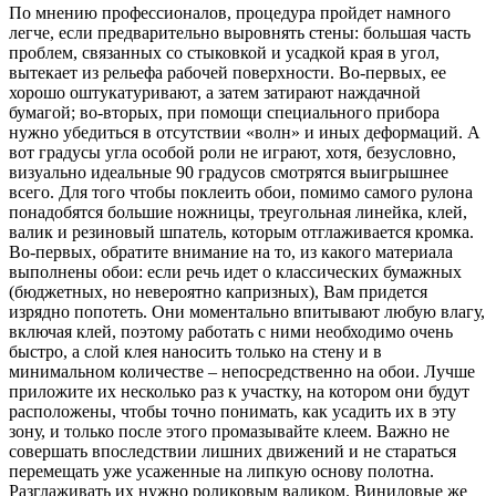
По мнению профессионалов, процедура пройдет намного
легче, если предварительно выровнять стены: большая часть
проблем, связанных со стыковкой и усадкой края в угол,
вытекает из рельефа рабочей поверхности. Во-первых, ее
хорошо оштукатуривают, а затем затирают наждачной
бумагой; во-вторых, при помощи специального прибора
нужно убедиться в отсутствии «волн» и иных деформаций. А
вот градусы угла особой роли не играют, хотя, безусловно,
визуально идеальные 90 градусов смотрятся выигрышнее
всего. Для того чтобы поклеить обои, помимо самого рулона
понадобятся большие ножницы, треугольная линейка, клей,
валик и резиновый шпатель, которым отглаживается кромка.
Во-первых, обратите внимание на то, из какого материала
выполнены обои: если речь идет о классических бумажных
(бюджетных, но невероятно капризных), Вам придется
изрядно попотеть. Они моментально впитывают любую влагу,
включая клей, поэтому работать с ними необходимо очень
быстро, а слой клея наносить только на стену и в
минимальном количестве – непосредственно на обои. Лучше
приложите их несколько раз к участку, на котором они будут
расположены, чтобы точно понимать, как усадить их в эту
зону, и только после этого промазывайте клеем. Важно не
совершать впоследствии лишних движений и не стараться
перемещать уже усаженные на липкую основу полотна.
Разглаживать их нужно роликовым валиком. Виниловые же