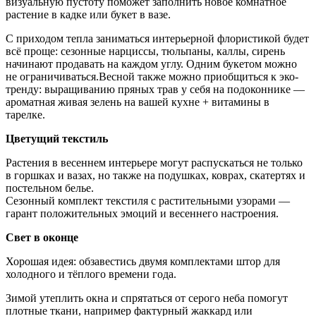
визуальную пустоту поможет заполнить новое комнатное
растение в кадке или букет в вазе.
С приходом тепла заниматься интерьерной флористикой будет
всё проще: сезонные нарциссы, тюльпаны, каллы, сирень
начинают продавать на каждом углу. Одним букетом можно
не ограничиваться.Весной также можно приобщиться к эко-
тренду: выращиванию пряных трав у себя на подоконнике —
ароматная живая зелень на вашей кухне + витамины в
тарелке.
Цветущий текстиль
Растения в весеннем интерьере могут распускаться не только
в горшках и вазах, но также на подушках, коврах, скатертях и
постельном белье.
Сезонный комплект текстиля с растительными узорами —
гарант положительных эмоций и весеннего настроения.
Свет в оконце
Хорошая идея: обзавестись двумя комплектами штор для
холодного и тёплого времени года.
Зимой утеплить окна и спрятаться от серого неба помогут
плотные ткани, например фактурный жаккард или