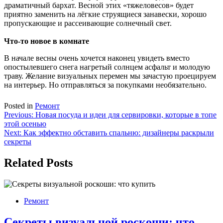
драматичный бархат. Весной этих «тяжеловесов» будет
приятно заменить на лёгкие струящиеся занавески, хорошо
пропускающие и рассеивающие солнечный свет.
Что-то новое в комнате
В начале весны очень хочется наконец увидеть вместо
опостылевшего снега нагретый солнцем асфальт и молодую
траву. Желание визуальных перемен мы зачастую проецируем
на интерьер. Но отправляться за покупками необязательно.
Posted in
Ремонт
Навигация
Previous:
Новая посуда и идеи для сервировки, которые в топе
этой осенью
по
Next:
Как эффектно обставить спальню: дизайнеры раскрыли
записям
секреты
Related Posts
Ремонт
Секреты визуальной роскоши: что