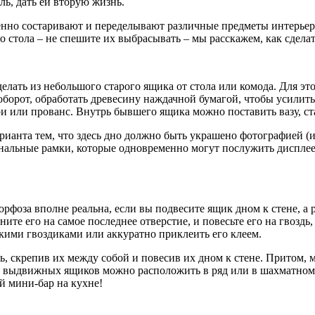
ь, дать ей вторую жизнь.
енно состаривают и переделывают различные предметы интерье
о стола – не спешите их выбрасывать – мы расскажем, как сдела
делать из небольшого старого ящика от стола или комода. Для эт
оборот, обработать древесину наждачной бумагой, чтобы усилить
и или прованс. Внутрь бывшего ящика можно поставить вазу, ст
арианта тем, что здесь дно должно быть украшено фотографией 
гинальные рамки, которые одновременно могут послужить дисплее
морфоза вполне реальна, если вы подвесите ящик дном к стене, а
ите его на самое последнее отверстие, и повесьте его на гвоздь
кими гвоздиками или аккуратно приклеить его клеем.
 скрепив их между собой и повесив их дном к стене. Притом, 
выдвижных ящиков можно расположить в ряд или в шахматном по
й мини-бар на кухне!