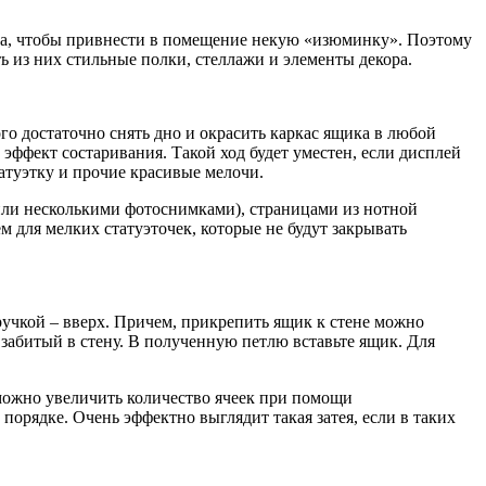
ра, чтобы привнести в помещение некую «изюминку». Поэтому
ть из них стильные полки, стеллажи и элементы декора.
ого достаточно снять дно и окрасить каркас ящика в любой
 эффект состаривания. Такой ход будет уместен, если дисплей
атуэтку и прочие красивые мелочи.
(или несколькими фотоснимками), страницами из нотной
м для мелких статуэточек, которые не будут закрывать
 ручкой – вверх. Причем, прикрепить ящик к стене можно
, забитый в стену. В полученную петлю вставьте ящик. Для
можно увеличить количество ячеек при помощи
рядке. Очень эффектно выглядит такая затея, если в таких