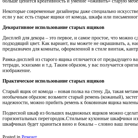
больше ценится креативность и умение «оживить» старую мебел
Некоторые современные дизайнеры даже специально искусств
если у вас есть старые ящики от комода, шкафа или письменног
Декоративное использование старых ящиков
Дисплей для декора – это первое, и самое простое, что можно с
подходящий цвет. Как вариант, вы можете не окрашивать, а, на
предназначен для комнаты, оформленной в стиле винтаж, кантр
Рамка-дисплей из старого ящика отличается от предыдущего в
тетради, эскизами и т.д. Таким образом, у вас получается ори
изображение.
Практическое использование старых ящиков
Старый ящик от комода – новая полка на стену. Да, такая мета
необычным образом: возьмите старый ремень (кожаный), застегн
надежности, можно прибить ремень к боковинам ящика малень
Подвесной шкаф из больших выдвижных ящиков можно сделать,
горизонтальных перегородок.Стильные кухонные шкафчики из 
шкафчиках будет храниться вино и бокалы – словно ваш личны
Posted in
Ремонт