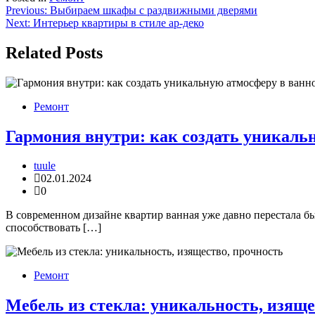
Навигация
Previous:
Выбираем шкафы с раздвижными дверями
Next:
Интерьер квартиры в стиле ар-деко
по
записям
Related Posts
Ремонт
Гармония внутри: как создать уникаль
tuule
02.01.2024
0
В современном дизайне квартир ванная уже давно перестала бы
способствовать […]
Ремонт
Мебель из стекла: уникальность, изяще