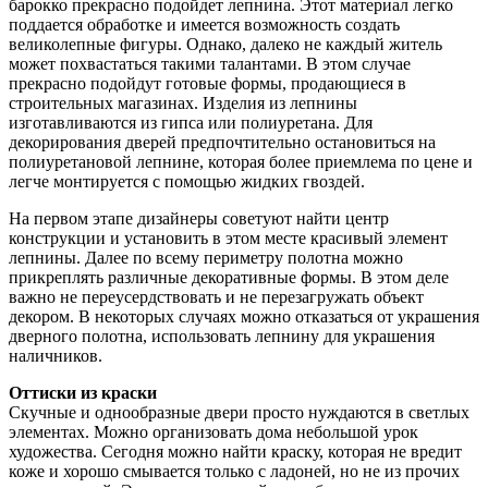
барокко прекрасно подойдет лепнина. Этот материал легко
поддается обработке и имеется возможность создать
великолепные фигуры. Однако, далеко не каждый житель
может похвастаться такими талантами. В этом случае
прекрасно подойдут готовые формы, продающиеся в
строительных магазинах. Изделия из лепнины
изготавливаются из гипса или полиуретана. Для
декорирования дверей предпочтительно остановиться на
полиуретановой лепнине, которая более приемлема по цене и
легче монтируется с помощью жидких гвоздей.
На первом этапе дизайнеры советуют найти центр
конструкции и установить в этом месте красивый элемент
лепнины. Далее по всему периметру полотна можно
прикреплять различные декоративные формы. В этом деле
важно не переусердствовать и не перезагружать объект
декором. В некоторых случаях можно отказаться от украшения
дверного полотна, использовать лепнину для украшения
наличников.
Оттиски из краски
Скучные и однообразные двери просто нуждаются в светлых
элементах. Можно организовать дома небольшой урок
художества. Сегодня можно найти краску, которая не вредит
коже и хорошо смывается только с ладоней, но не из прочих