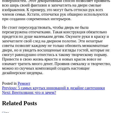
поверхностей. Этот декоративный способ позволяет проявить
всю ширь своей фантазии и запечатлеть на двери смелые
изображения. К примеру, это могут быть оттиски рук всех
членов семьи. Кстати, отпечатки рук обширно используются
при создании современных интерьеров.
Не стоит переусердствовать, чтобы дверь не была
перезагружена отпечатками. Такая конструкция обязательно
придется по душе маленьким детям. Окуните руки в краску и
запечатлите свой след на дверном полотне. Эти нехитрые
советы позволят каждому не только обновить межкомнатные
двери, но и увидеть восхищенные взгляды гостей, которые не
смогут равнодушно отнестись к такому творческому порыву.
Привести в свою жизнь яркости и новых красок вовсе не
означает тратить много денег. Проявив смекалку и творчество,
можно из скучных композиций создать настоящие
дизайнерские шедевры.
Posted in
Ремонт
Навигация
Previous:
5 самых крутых инноваций в дизайне сантехники
Next:
Вентиляция: что и зачем?
по
записям
Related Posts