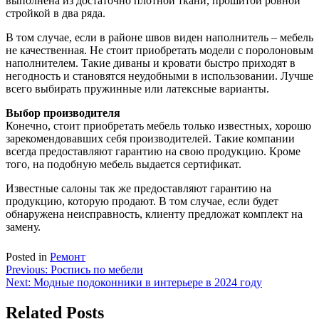
выполнена из достаточно плотной ткани, прошитой ровной
стройкой в два ряда.
В том случае, если в районе швов виден наполнитель – мебель
не качественная. Не стоит приобретать модели с поролоновым
наполнителем. Такие диваны и кровати быстро приходят в
негодность и становятся неудобными в использовании. Лучше
всего выбирать пружинные или латексные варианты.
Выбор производителя
Конечно, стоит приобретать мебель только известных, хорошо
зарекомендовавших себя производителей. Такие компании
всегда предоставляют гарантию на свою продукцию. Кроме
того, на подобную мебель выдается сертификат.
Известные салоны так же предоставляют гарантию на
продукцию, которую продают. В том случае, если будет
обнаружена неисправность, клиенту предложат комплект на
замену.
Posted in
Ремонт
Навигация
Previous:
Роспись по мебели
Next:
Модные подоконники в интерьере в 2024 году
по
записям
Related Posts