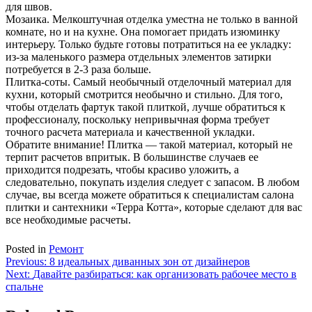
для швов.
Мозаика. Мелкоштучная отделка уместна не только в ванной
комнате, но и на кухне. Она помогает придать изюминку
интерьеру. Только будьте готовы потратиться на ее укладку:
из-за маленького размера отдельных элементов затирки
потребуется в 2-3 раза больше.
Плитка-соты. Самый необычный отделочный материал для
кухни, который смотрится необычно и стильно. Для того,
чтобы отделать фартук такой плиткой, лучше обратиться к
профессионалу, поскольку непривычная форма требует
точного расчета материала и качественной укладки.
Обратите внимание! Плитка — такой материал, который не
терпит расчетов впритык. В большинстве случаев ее
приходится подрезать, чтобы красиво уложить, а
следовательно, покупать изделия следует с запасом. В любом
случае, вы всегда можете обратиться к специалистам салона
плитки и сантехники «Терра Котта», которые сделают для вас
все необходимые расчеты.
Posted in
Ремонт
Навигация
Previous:
8 идеальных диванных зон от дизайнеров
Next:
Давайте разбираться: как организовать рабочее место в
по
спальне
записям