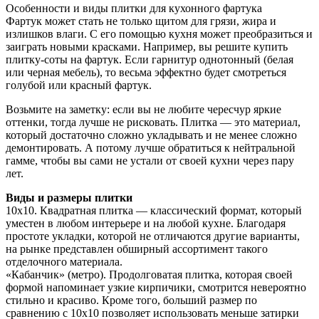
Особенности и виды плитки для кухонного фартука
Фартук может стать не только щитом для грязи, жира и
излишков влаги. С его помощью кухня может преобразиться и
заиграть новыми красками. Например, вы решите купить
плитку-соты на фартук. Если гарнитур однотонный (белая
или черная мебель), то весьма эффектно будет смотреться
голубой или красный фартук.
Возьмите на заметку: если вы не любите чересчур яркие
оттенки, тогда лучше не рисковать. Плитка — это материал,
который достаточно сложно укладывать и не менее сложно
демонтировать. А потому лучше обратиться к нейтральной
гамме, чтобы вы сами не устали от своей кухни через пару
лет.
Виды и размеры плитки
10х10. Квадратная плитка — классический формат, который
уместен в любом интерьере и на любой кухне. Благодаря
простоте укладки, которой не отличаются другие варианты,
на рынке представлен обширный ассортимент такого
отделочного материала.
«Кабанчик» (метро). Продолговатая плитка, которая своей
формой напоминает узкие кирпичики, смотрится невероятно
стильно и красиво. Кроме того, больший размер по
сравнению с 10х10 позволяет использовать меньше затирки