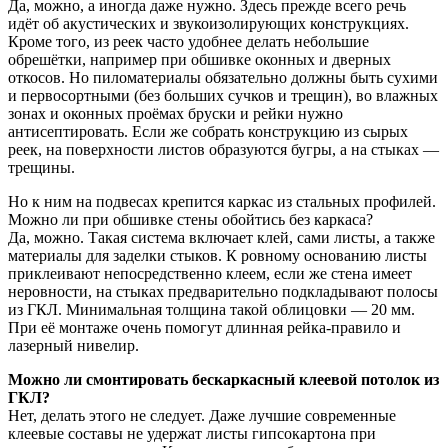
Да, можно, а иногда даже нужно. Здесь прежде всего речь
идёт об акустических и звукоизолирующих конструкциях.
Кроме того, из реек часто удобнее делать небольшие
обрешётки, например при обшивке оконных и дверных
откосов. Но пиломатериалы обязательно должны быть сухими
и первосортными (без больших сучков и трещин), во влажных
зонах и оконных проёмах бруски и рейки нужно
антисептировать. Если же собрать конструкцию из сырых
реек, на поверхности листов образуются бугры, а на стыках —
трещины.
Но к ним на подвесах крепится каркас из стальных профилей.
Можно ли при обшивке стены обойтись без каркаса?
Да, можно. Такая система включает клей, сами листы, а также
материалы для заделки стыков. К ровному основанию листы
приклеивают непосредственно клеем, если же стена имеет
неровности, на стыках предварительно подкладывают полосы
из ГКЛ. Минимальная толщина такой облицовки — 20 мм.
При её монтаже очень помогут длинная рейка-правило и
лазерный нивелир.
Можно ли смонтировать бескаркасный клеевой потолок из
ГКЛ?
Нет, делать этого не следует. Даже лучшие современные
клеевые составы не удержат листы гипсокартона при