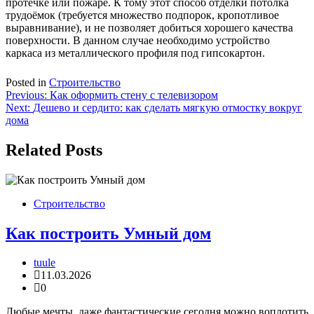
протечке или пожаре. К тому этот способ отделки потолка
трудоёмок (требуется множество подпорок, кропотливое
выравнивание), и не позволяет добиться хорошего качества
поверхности. В данном случае необходимо устройство
каркаса из металлического профиля под гипсокартон.
Posted in
Строительство
Навигация
Previous:
Как оформить стену с телевизором
Next:
Дешево и сердито: как сделать мягкую отмостку вокруг
по
дома
записям
Related Posts
Строительство
Как построить Умный дом
tuule
11.03.2026
0
Любые мечты, даже фантастические сегодня можно воплотить