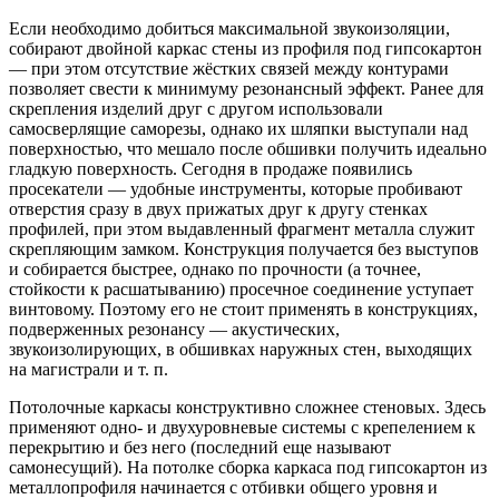
Если необходимо добиться максимальной звукоизоляции,
собирают двойной каркас стены из профиля под гипсокартон
— при этом отсутствие жёстких связей между контурами
позволяет свести к минимуму резонансный эффект. Ранее для
скрепления изделий друг с другом использовали
самосверлящие саморезы, однако их шляпки выступали над
поверхностью, что мешало после обшивки получить идеально
гладкую поверхность. Сегодня в продаже появились
просекатели — удобные инструменты, которые пробивают
отверстия сразу в двух прижатых друг к другу стенках
профилей, при этом выдавленный фрагмент металла служит
скрепляющим замком. Конструкция получается без выступов
и собирается быстрее, однако по прочности (а точнее,
стойкости к расшатыванию) просечное соединение уступает
винтовому. Поэтому его не стоит применять в конструкциях,
подверженных резонансу — акустических,
звукоизолирующих, в обшивках наружных стен, выходящих
на магистрали и т. п.
Потолочные каркасы конструктивно сложнее стеновых. Здесь
применяют одно- и двухуровневые системы с крепелением к
перекрытию и без него (последний еще называют
самонесущий). На потолке сборка каркаса под гипсокартон из
металлопрофиля начинается с отбивки общего уровня и