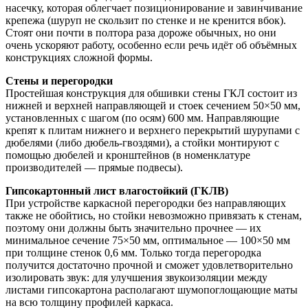
насечку, которая облегчает позиционирование и завинчивание
крепежа (шуруп не скользит по стенке и не кренится вбок).
Стоят они почти в полтора раза дороже обычных, но они
очень ускоряют работу, особенно если речь идёт об объёмных
конструкциях сложной формы.
Стены и перегородки
Простейшая конструкция для обшивки стены ГКЛ состоит из
нижней и верхней направляющей и стоек сечением 50×50 мм,
установленных с шагом (по осям) 600 мм. Направляющие
крепят к плитам нижнего и верхнего перекрытий шурупами с
дюбелями (либо дюбель-гвоздями), а стойки монтируют с
помощью дюбелей и кронштейнов (в номенклатуре
производителей — прямые подвесы).
Гипсокартонный лист влагостойкий (ГКЛВ)
При устройстве каркасной перегородки без направляющих
также не обойтись, но стойки невозможно привязать к стенам,
поэтому они должны быть значительно прочнее — их
минимальное сечение 75×50 мм, оптимальное — 100×50 мм
при толщине стенок 0,6 мм. Только тогда перегородка
получится достаточно прочной и сможет удовлетворительно
изолировать звук: для улучшения звукоизоляции между
листами гипсокартона располагают шумопоглощающие маты
на всю толщину профилей каркаса.