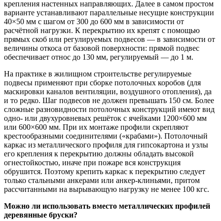
крепления настенных направляющих. Далее в самом простом
варианте устанавливают параллельные несущие конструкции
40×50 мм с шагом от 300 до 600 мм в зависимости от
расчётной нагрузки. К перекрытию их крепят с помощью
прямых скоб или регулируемых подвесов — в зависимости от
величины откоса от базовой поверхности: прямой подвес
обеспечивает относ до 130 мм, регулируемый — до 1 м.
На практике в жилищном строительстве регулируемые
подвесы применяют при сборке потолочных коробов (для
маскировки каналов вентиляции, воздушного отопления), да
и то редко. Шаг подвесов не должен превышать 150 см. Более
сложные разновидности потолочных конструкций имеют вид
одно- или двухуровневых решёток с ячейками 1200×600 мм
или 600×600 мм. При их монтаже профили скрепляют
крестообразными соединителями («крабами»). Потолочный
каркас из металлического профиля для гипсокартона и узлы
его крепления к перекрытию должны обладать высокой
огнестойкостью, иначе при пожаре вся конструкция
обрушится. Поэтому крепить каркас к перекрытию следует
только стальными анкерами или анкер-клиньями, притом
рассчитанными на вырывающую нагрузку не менее 100 кгс.
Можно ли использовать вместо металлических профилей
деревянные бруски?