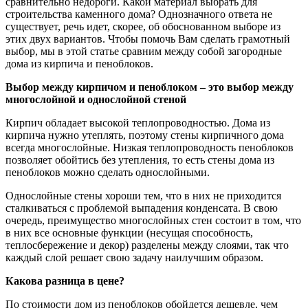
сравнительно недороги. Какой материал выбрать для
строительства каменного дома? Однозначного ответа не
существует, речь идет, скорее, об обоснованном выборе из
этих двух вариантов. Чтобы помочь Вам сделать грамотный
выбор, мы в этой статье сравним между собой загородные
дома из кирпича и пеноблоков.
Выбор между кирпичом и пеноблоком – это выбор между
многослойной и однослойной стеной
Кирпич обладает высокой теплопроводностью. Дома из
кирпича нужно утеплять, поэтому стены кирпичного дома
всегда многослойные. Низкая теплопроводность пеноблоков
позволяет обойтись без утепления, то есть стены дома из
пеноблоков можно сделать однослойными.
Однослойные стены хороши тем, что в них не приходится
сталкиваться с проблемой выпадения конденсата. В свою
очередь, преимущество многослойных стен состоит в том, что
в них все основные функции (несущая способность,
теплосбережение и декор) разделены между слоями, так что
каждый слой решает свою задачу наилучшим образом.
Какова разница в цене?
По стоимости дом из пеноблоков обойдется дешевле, чем