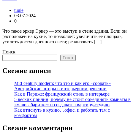
tuule
03.07.2024
0
Что такое эркер Эркер — это выступ в стене здания. Если он
расположен на кухне, то позволяет: увеличить ее площадь;
усилить доступ дневного света; реализовать […]
Поиск
Поиск
Свежие записи
Mid-century modern: что это и как его «собрать»
Австрийские шторы в интерьерном решении
Как в Париже: французский стиль в интерьере
5 веских причин, почему не стоит объединять комнаты в
«малогабаритке» и создавать квартиру-студию
Как втиснуть в кухню…офис, и работать там с
комфортом
Свежие комментарии