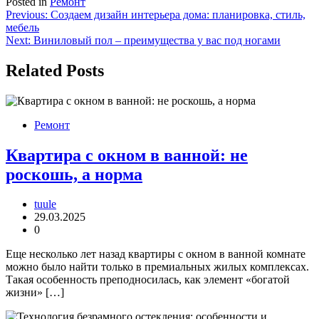
Posted in
Ремонт
Навигация
Previous:
Создаем дизайн интерьера дома: планировка, стиль,
мебель
по
Next:
Виниловый пол – преимущества у вас под ногами
записям
Related Posts
Ремонт
Квартира с окном в ванной: не
роскошь, а норма
tuule
29.03.2025
0
Еще несколько лет назад квартиры с окном в ванной комнате
можно было найти только в премиальных жилых комплексах.
Такая особенность преподносилась, как элемент «богатой
жизни» […]