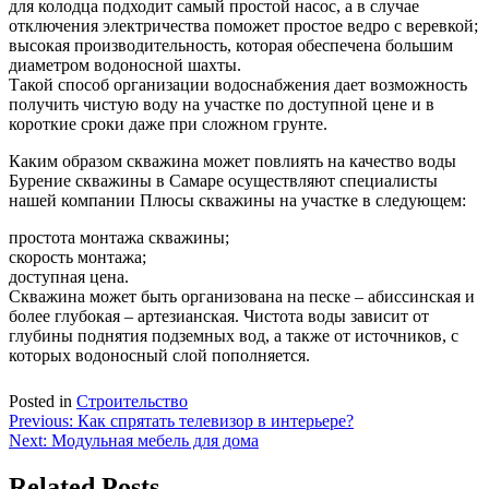
для колодца подходит самый простой насос, а в случае
отключения электричества поможет простое ведро с веревкой;
высокая производительность, которая обеспечена большим
диаметром водоносной шахты.
Такой способ организации водоснабжения дает возможность
получить чистую воду на участке по доступной цене и в
короткие сроки даже при сложном грунте.
Каким образом скважина может повлиять на качество воды
Бурение скважины в Самаре осуществляют специалисты
нашей компании Плюсы скважины на участке в следующем:
простота монтажа скважины;
скорость монтажа;
доступная цена.
Скважина может быть организована на песке – абиссинская и
более глубокая – артезианская. Чистота воды зависит от
глубины поднятия подземных вод, а также от источников, с
которых водоносный слой пополняется.
Posted in
Строительство
Навигация
Previous:
Как спрятать телевизор в интерьере?
Next:
Модульная мебель для дома
по
записям
Related Posts