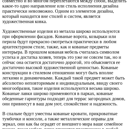
совместно и во многом переплетаются между собой, выделить
какое-то одно направление или стиль исполнения дизайна
практически невозможно. Одним из элементов дизайна,
который находится вне стилей и систем, является
художественная ковка.
Художественные изделия из металла широко используются
при оформлении фасадов. Кованые ворота, козырьки или
перила будут прекрасно смотреться практически в любом
архитектурном стиле, также, как и кованые предметы
интерьера. В прошлом кованая мебель считалась символом
успеха и достатка хозяев, теперь это уже не совсем так, но и
сейчас она остается достаточно дорогой, это объясняется ее
достаточно высокой художественной ценностью. Кованые
конструкции в стилевом отношении могут быть вполне
легкими и динамичными. Каждый такой предмет может быть
абсолютно неповторимым и индивидуальным, ввиду своего
многообразия, такие изделия используются весьма широко.
Кованые лавки широко применяются в парках, кованые
обеденные гарнитуры подходят для террас загородных домов,
они привнесут в ваш дом уют, спокойствие и надежность.
В спальне будут уместны кованые кровати, прикроватные
тумбочки и консоли, а также металлические оправы для
зеркал, они как бы оградят от внешнего мира ваше семейное