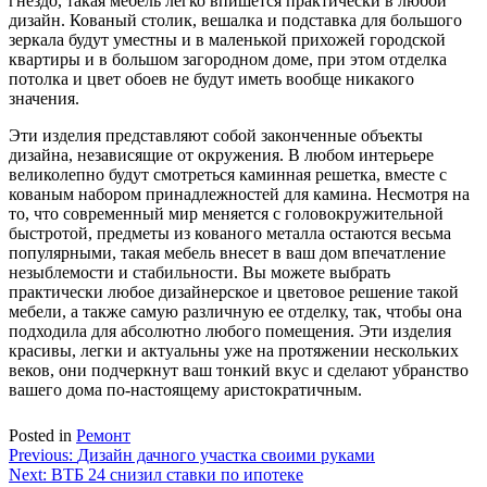
гнездо, такая мебель легко впишется практически в любой
дизайн. Кованый столик, вешалка и подставка для большого
зеркала будут уместны и в маленькой прихожей городской
квартиры и в большом загородном доме, при этом отделка
потолка и цвет обоев не будут иметь вообще никакого
значения.
Эти изделия представляют собой законченные объекты
дизайна, независящие от окружения. В любом интерьере
великолепно будут смотреться каминная решетка, вместе с
кованым набором принадлежностей для камина. Несмотря на
то, что современный мир меняется с головокружительной
быстротой, предметы из кованого металла остаются весьма
популярными, такая мебель внесет в ваш дом впечатление
незыблемости и стабильности. Вы можете выбрать
практически любое дизайнерское и цветовое решение такой
мебели, а также самую различную ее отделку, так, чтобы она
подходила для абсолютно любого помещения. Эти изделия
красивы, легки и актуальны уже на протяжении нескольких
веков, они подчеркнут ваш тонкий вкус и сделают убранство
вашего дома по-настоящему аристократичным.
Posted in
Ремонт
Навигация
Previous:
Дизайн дачного участка своими руками
Next:
ВТБ 24 снизил ставки по ипотеке