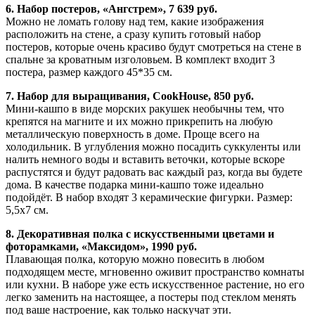
6. Набор постеров, «Ангстрем», 7 639 руб.
Можно не ломать голову над тем, какие изображения
расположить на стене, а сразу купить готовый набор
постеров, которые очень красиво будут смотреться на стене в
спальне за кроватным изголовьем. В комплект входит 3
постера, размер каждого 45*35 см.
7. Набор для выращивания, CookHouse, 850 руб.
Мини-кашпо в виде морских ракушек необычны тем, что
крепятся на магните и их можно прикрепить на любую
металлическую поверхность в доме. Проще всего на
холодильник. В углубления можно посадить суккуленты или
налить немного воды и вставить веточки, которые вскоре
распустятся и будут радовать вас каждый раз, когда вы будете
дома. В качестве подарка мини-кашпо тоже идеально
подойдёт. В набор входят 3 керамические фигурки. Размер:
5,5х7 см.
8. Декоративная полка с искусственными цветами и
фоторамками, «Максидом», 1990 руб.
Плавающая полка, которую можно повесить в любом
подходящем месте, мгновенно оживит пространство комнаты
или кухни. В наборе уже есть искусственное растение, но его
легко заменить на настоящее, а постеры под стеклом менять
под ваше настроение, как только наскучат эти.