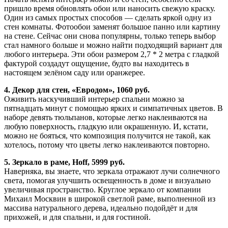
пришло время обновлять обои или наносить свежую краску.
Один из самых простых способов — сделать яркой одну из
стен комнаты. Фотообои заменят большое панно или картину
на стене. Сейчас они снова популярны, только теперь выбор
стал намного больше и можно найти подходящий вариант для
любого интерьера. Эти обои размером 2,7 * 2 метра с гладкой
фактурой создадут ощущение, будто вы находитесь в
настоящем зелёном саду или оранжерее.
4. Декор для стен, «Евродом», 1060 руб.
Оживить наскучивший интерьер спальни можно за
пятнадцать минут с помощью ярких и симпатичных цветов. В
наборе девять тюльпанов, которые легко наклеиваются на
любую поверхность, гладкую или окрашенную. И, кстати,
можно не бояться, что композиция получится не такой, как
хотелось, потому что цветы легко наклеиваются повторно.
5. Зеркало в раме, Hoff, 5999 руб.
Наверняка, вы знаете, что зеркала отражают лучи солнечного
света, помогая улучшить освещенность в доме и визуально
увеличивая пространство. Круглое зеркало от компании
Михаил Москвин в широкой светлой раме, выполненной из
массива натурального дерева, идеально подойдёт и для
прихожей, и для спальни, и для гостиной.