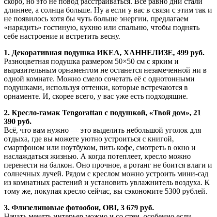
скоро, но это не повод расстраиваться. Всё равно дни стали
длиннее, а солнца больше. Ну а если у вас в связи с этим так и
не появилось хотя бы чуть больше энергии, предлагаем
«нарядить» гостиную, кухню или спальню, чтобы поднять
себе настроение и встретить весну.
1. Декоративная подушка ИКЕА, ХАННЕЛИЗЕ, 499 руб.
Разноцветная подушка размером 50×50 см с ярким и
выразительным орнаментом не останется незамеченной ни в
одной комнате. Можно смело сочетать её с однотонными
подушками, используя оттенки, которые встречаются в
орнаменте. И, скорее всего, у вас уже есть подходящие.
2. Кресло-гамак Tengorattan c подушкой, «Твой дом», 21
390 руб.
Всё, что вам нужно — это выделить небольшой уголок для
отдыха, где вы можете уютно устроиться с книгой,
смартфоном или ноутбуком, пить кофе, смотреть в окно и
наслаждаться жизнью. А когда потеплеет, кресло можно
перенести на балкон. Оно прочное, а ротанг не боится влаги и
солнечных лучей. Рядом с креслом можно устроить мини-сад
из комнатных растений и установить увлажнитель воздуха. К
тому же, покупая кресло сейчас, вы сэкономите 5300 рублей.
3. Флизелиновые фотообои, ОBI, 3 679 руб.
Начать менять интерьер можно и со стен, особенно если