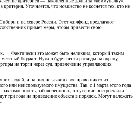
 качестве критериев — накопленные долги за «коммуналку»,
критерия. Уточняется, что новшество не коснется тех, кто не
 Сибири и на севере России. Этот жилфонд предлагают
и собственник примет меры, чтобы привести свою
ик. — Фактически это может быть неликвид, который таким
 местный бюджет. Нужно будет нести расходы на охрану,
ртиры на торги через суд, привлечение управляющих
ших людей, и на них не заявил свое право никто из
го или неиспользуемого имущества. Так, с 1 марта этого года
— захламленность, заболоченность, отсутствие построек или
дут три года на приведение объекта в порядок. Могут наложить
.