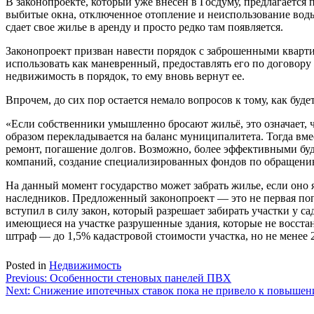
В законопроекте, который уже внесен в Госдуму, предлагается
выбитые окна, отключенное отопление и неиспользование воды и
сдает свое жилье в аренду и просто редко там появляется.
Законопроект призван навести порядок с заброшенными кварти
использовать как маневренный, предоставлять его по договор
недвижимость в порядок, то ему вновь вернут ее.
Впрочем, до сих пор остается немало вопросов к тому, как буде
«Если собственники умышленно бросают жильё, это означает, 
образом перекладывается на баланс муниципалитета. Тогда вме
ремонт, погашение долгов. Возможно, более эффективными буд
компаний, создание специализированных фондов по обращени
На данный момент государство может забрать жилье, если оно 
наследников. Предложенный законопроект — это не первая попы
вступил в силу закон, который разрешает забирать участки у с
имеющиеся на участке разрушенные здания, которые не восстан
штраф — до 1,5% кадастровой стоимости участка, но не менее 2
Posted in
Недвижимость
Навигация
Previous:
Особенности стеновых панелей ПВХ
Next:
Снижение ипотечных ставок пока не привело к повышен
по