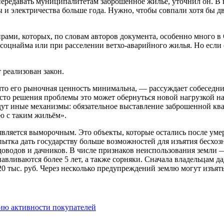
 передавать муниципалитетам заброшенное жилье, уточнил он. В
 электричества больше года. Нужно, чтобы совпали хотя бы два 
рами, которых, по словам авторов документа, особенно много в
у соцнайма или при расселении ветхо-аварийного жилья. Но есл
т реализован закон.
что его рыночная ценность минимальна, — рассуждает собеседн
сто решения проблемы это может обернуться новой нагрузкой на
ут иные механизмы: обязательное выставление заброшенной ква
ю с таким жильём».
является выморочным. Это объекты, которые остались после умер
тка дать государству больше возможностей для изъятия бесхозно
адоводов и дачников. В числе признаков неиспользования земли 
авливаются более 5 лет, а также сорняки. Сначала владельцам да
0 тыс. руб. Через несколько предупреждений землю могут изъять
ию активности покупателей