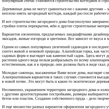
популярным сейчас становится строительство коттеджей и стро
Деревянные дома не могут сравниться ни с какими другими – з
неплохо иметь загородный коттедж, каждый раз после рабочег
И вот строительство загородного дома благополучно завершен
стройки плиты перекрытия, жби и другие строительные материа
Вариантов озеленения, предлагаемых ландшафтными дизайнерам
экосадов, живые изгороди и цветники. Все зависит от вкуса и
Одним из самых популярных увлечений садоводов в последнее
синтез живой и неживой природы. Альпийская горка, как част
садовых форм и выглядит как каменистый садик. Здесь могут до
растения одного вида нельзя разбрасывать по всему альпина
естественным, как и в природе, они должны быть в виде скал, 
Молодые саженцы, высаженные Вами возле дома, выглядят сли
Альтернативным вариантом в таких случаях становится высадк
в новой почве. Это могут быть и какие-то экзотические дерев
Несомненно, украшением территории загородного дома и излю
с другими архитектурными постройками, размеры выбираются в
бетон или пластик. Создание собственного пруда – дело творче
И еще множество разных вариантов оформления загородного у