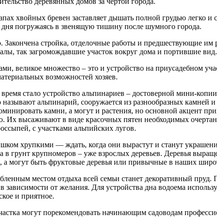
ительство деревянных домов за чертой города.
апах хвойных бревен заставляет дышать полной грудью легко и с
о дня погружаясь в звенящую тишину после шумного города.
о. Закончена стройка, отделочные работы и предшествующие им
лы, так загромождавшие участок вокруг дома и портившие вид. 
и, великое множество – это и устройство на приусадебном учас
 материальных возможностей хозяев.
 время стало устройство альпинариев – достоверной мини-копи
о называют альпинарий, сооружается из разнообразных камней 
минировать камни, а могут и растения, но основной акцент прих
рию. Их высаживают в виде красочных пятен необходимых очерт
россыпей, с участками альпийских лугов.
шком хрупкими — ждать, когда они вырастут и станут украшение
а в грунт крупномеров – уже взрослых деревьев. Деревья выра
ья, а могут быть фруктовые деревья или привычные в наших широ
бленным местом отдыха всей семьи станет декоративный пруд. 
 зависимости от желания. Для устройства дна водоема использ
ское и приятное.
частка могут порекомендовать начинающим садоводам професси