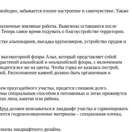
вободно, забывается плохое настроение и самочувствие. Также
 различные земляные работы. Вывезены оставшиеся после
Теперь самое время подумать о благоустройстве территории.
тке альпинариев, высадка крупномеров, устройство прудов и
и высокогорной флоры Альп, который представляет собой
и растений альпийской и неальпийской флоры, с включением
одится все же на цветы. Чтобы горка не казалась пестрой,
аний. Расположение камней должно быть органичным и
м приусадебного участка, придется слишком долго.
щены специальным способом в питомниках и легко приживутся
тах липа, каштан или рябина.
Пруд должен вписываться в ландшафт участка и гармонировать
уются гидроизоляционные материалы – специальная пленка,
оналы ландшафтного дизайна.