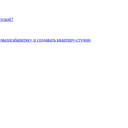
етской?
«малогабаритке» и создавать квартиру-студию