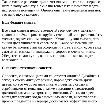
Такое смелое решение привлечет внимание гостей с первого
шага в вашу комнату. Яркие цветовые пятна помогут задать
настроение помещения. Оценят они такие перемены или нет,
это дело вкуса каждого.
Еще больше синевы
Все-таки синевы недостаточно? В этом случае у фантазии
границ нет. Экспериментируйте, смешивайте, переклеивайте,
стелите, одним словом, творите! Кстати, нужно сказать, что
синий цвет уникален в своем роде. Какое бы помещение,
какую бы комнату вы ни оформляли в цвете индиго, он везде
смотрится изыскано, выдержано, дорого и очень стильно.
Убедитесь сами: кухня, ванная, гостиная — все выглядит
великолепно.
С какими оттенками сочетать
Спросите, с какими цветами сочетается индиго? Дизайнеры
сегодня смело миксуют разные, порой даже очень яркие
цвета, но все же сочетание синего с белым, с серым и
серебряными оттенками, а также вариации с фиолетовой
цветовой гаммой смотрятся превосходно. Очень интересно
выглядит вариант, когда с помощью мебели, аксессуаров и
прочих предметов интерьера достигается эффект плавного