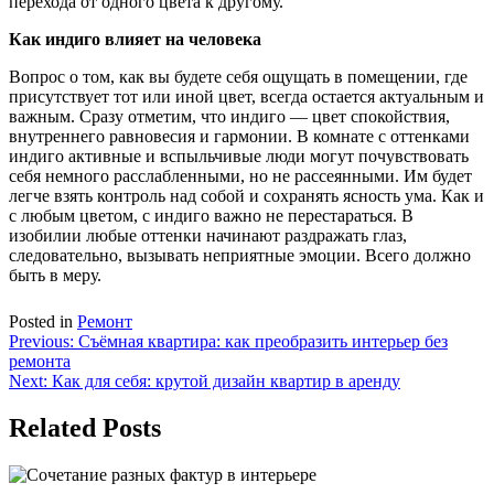
перехода от одного цвета к другому.
Как индиго влияет на человека
Вопрос о том, как вы будете себя ощущать в помещении, где
присутствует тот или иной цвет, всегда остается актуальным и
важным. Сразу отметим, что индиго — цвет спокойствия,
внутреннего равновесия и гармонии. В комнате с оттенками
индиго активные и вспыльчивые люди могут почувствовать
себя немного расслабленными, но не рассеянными. Им будет
легче взять контроль над собой и сохранять ясность ума. Как и
с любым цветом, с индиго важно не перестараться. В
изобилии любые оттенки начинают раздражать глаз,
следовательно, вызывать неприятные эмоции. Всего должно
быть в меру.
Posted in
Ремонт
Навигация
Previous:
Съёмная квартира: как преобразить интерьер без
ремонта
по
Next:
Как для себя: крутой дизайн квартир в аренду
записям
Related Posts