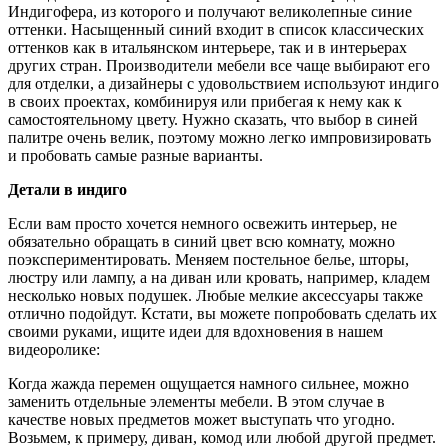
Индигофера, из которого и получают великолепные синие
оттенки. Насыщенный синий входит в список классических
оттенков как в итальянском интерьере, так и в интерьерах
других стран. Производители мебели все чаще выбирают его
для отделки, а дизайнеры с удовольствием используют индиго
в своих проектах, комбинируя или прибегая к нему как к
самостоятельному цвету. Нужно сказать, что выбор в синей
палитре очень велик, поэтому можно легко импровизировать
и пробовать самые разные варианты.
Детали в индиго
Если вам просто хочется немного освежить интерьер, не
обязательно обращать в синий цвет всю комнату, можно
поэкспериментировать. Меняем постельное белье, шторы,
люстру или лампу, а на диван или кровать, например, кладем
несколько новых подушек. Любые мелкие аксессуары также
отлично подойдут. Кстати, вы можете попробовать сделать их
своими руками, ищите идеи для вдохновения в нашем
видеоролике:
Когда жажда перемен ощущается намного сильнее, можно
заменить отдельные элементы мебели. В этом случае в
качестве новых предметов может выступать что угодно.
Возьмем, к примеру, диван, комод или любой другой предмет.